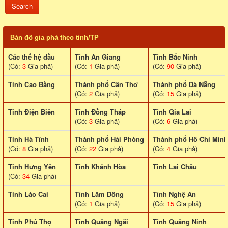
Bản đồ gia phả theo tỉnh/TP
Các thế hệ đầu
Tỉnh An Giang
Tỉnh Bắc Ninh
(Có:
3
Gia phả)
(Có:
1
Gia phả)
(Có:
90
Gia phả)
Tỉnh Cao Bằng
Thành phố Cần Thơ
Thành phố Đà Nẵng
(Có:
2
Gia phả)
(Có:
15
Gia phả)
Tỉnh Điện Biên
Tỉnh Đồng Tháp
Tỉnh Gia Lai
(Có:
3
Gia phả)
(Có:
6
Gia phả)
Tỉnh Hà Tĩnh
Thành phố Hải Phòng
Thành phố Hồ Chí Minh
(Có:
8
Gia phả)
(Có:
22
Gia phả)
(Có:
4
Gia phả)
Tỉnh Hưng Yên
Tỉnh Khánh Hòa
Tinh Lai Châu
(Có:
34
Gia phả)
Tỉnh Lào Cai
Tỉnh Lâm Đồng
Tỉnh Nghệ An
(Có:
1
Gia phả)
(Có:
15
Gia phả)
Tỉnh Phú Thọ
Tỉnh Quảng Ngãi
Tỉnh Quảng Ninh