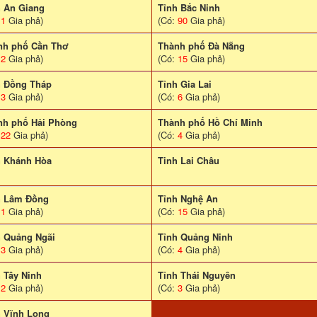
h An Giang
Tỉnh Bắc Ninh
:
1
Gia phả)
(Có:
90
Gia phả)
nh phố Cần Thơ
Thành phố Đà Nẵng
:
2
Gia phả)
(Có:
15
Gia phả)
h Đồng Tháp
Tỉnh Gia Lai
:
3
Gia phả)
(Có:
6
Gia phả)
nh phố Hải Phòng
Thành phố Hồ Chí Minh
:
22
Gia phả)
(Có:
4
Gia phả)
h Khánh Hòa
Tinh Lai Châu
h Lâm Đồng
Tỉnh Nghệ An
:
1
Gia phả)
(Có:
15
Gia phả)
h Quảng Ngãi
Tỉnh Quảng Ninh
:
3
Gia phả)
(Có:
4
Gia phả)
 Tây Ninh
Tỉnh Thái Nguyên
:
2
Gia phả)
(Có:
3
Gia phả)
h Vĩnh Long