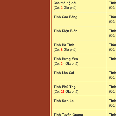
Các thế hệ đầu
Tỉn
(Có:
3
Gia phả)
(Có
Tỉnh Cao Bằng
Thà
(Có
Tỉnh Điện Biên
Tỉn
(Có
Tỉnh Hà Tĩnh
Thà
(Có:
8
Gia phả)
(Có
Tỉnh Hưng Yên
Tỉn
(Có:
34
Gia phả)
Tỉnh Lào Cai
Tỉn
(Có
Tỉnh Phú Thọ
Tỉn
(Có:
23
Gia phả)
(Có
Tinh Sơn La
Tỉnh
(Có
Tỉnh Tuyên Quang
Tỉn