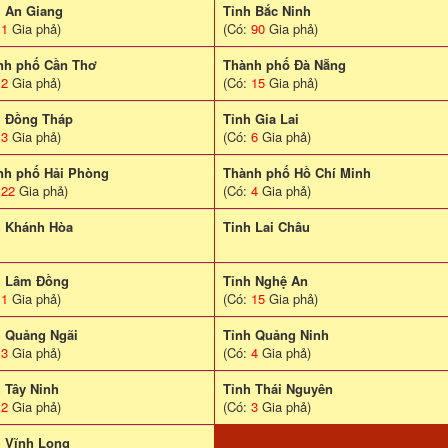
h An Giang
Tỉnh Bắc Ninh
:
1
Gia phả)
(Có:
90
Gia phả)
nh phố Cần Thơ
Thành phố Đà Nẵng
:
2
Gia phả)
(Có:
15
Gia phả)
h Đồng Tháp
Tỉnh Gia Lai
:
3
Gia phả)
(Có:
6
Gia phả)
nh phố Hải Phòng
Thành phố Hồ Chí Minh
:
22
Gia phả)
(Có:
4
Gia phả)
h Khánh Hòa
Tinh Lai Châu
h Lâm Đồng
Tỉnh Nghệ An
:
1
Gia phả)
(Có:
15
Gia phả)
h Quảng Ngãi
Tỉnh Quảng Ninh
:
3
Gia phả)
(Có:
4
Gia phả)
 Tây Ninh
Tỉnh Thái Nguyên
:
2
Gia phả)
(Có:
3
Gia phả)
h Vĩnh Long