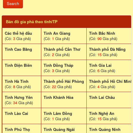
Bản đồ gia phả theo tỉnh/TP
Các thế hệ đầu
Tỉnh An Giang
Tỉnh Bắc Ninh
(Có:
3
Gia phả)
(Có:
1
Gia phả)
(Có:
90
Gia phả)
Tỉnh Cao Bằng
Thành phố Cần Thơ
Thành phố Đà Nẵng
(Có:
2
Gia phả)
(Có:
15
Gia phả)
Tỉnh Điện Biên
Tỉnh Đồng Tháp
Tỉnh Gia Lai
(Có:
3
Gia phả)
(Có:
6
Gia phả)
Tỉnh Hà Tĩnh
Thành phố Hải Phòng
Thành phố Hồ Chí Minh
(Có:
8
Gia phả)
(Có:
22
Gia phả)
(Có:
4
Gia phả)
Tỉnh Hưng Yên
Tỉnh Khánh Hòa
Tinh Lai Châu
(Có:
34
Gia phả)
Tỉnh Lào Cai
Tỉnh Lâm Đồng
Tỉnh Nghệ An
(Có:
1
Gia phả)
(Có:
15
Gia phả)
Tỉnh Phú Thọ
Tỉnh Quảng Ngãi
Tỉnh Quảng Ninh