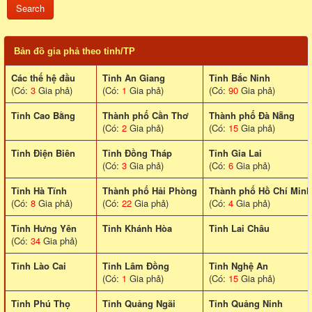
Bản đồ gia phả theo tỉnh/TP
Các thế hệ đầu
Tỉnh An Giang
Tỉnh Bắc Ninh
(Có:
3
Gia phả)
(Có:
1
Gia phả)
(Có:
90
Gia phả)
Tỉnh Cao Bằng
Thành phố Cần Thơ
Thành phố Đà Nẵng
(Có:
2
Gia phả)
(Có:
15
Gia phả)
Tỉnh Điện Biên
Tỉnh Đồng Tháp
Tỉnh Gia Lai
(Có:
3
Gia phả)
(Có:
6
Gia phả)
Tỉnh Hà Tĩnh
Thành phố Hải Phòng
Thành phố Hồ Chí Minh
(Có:
8
Gia phả)
(Có:
22
Gia phả)
(Có:
4
Gia phả)
Tỉnh Hưng Yên
Tỉnh Khánh Hòa
Tinh Lai Châu
(Có:
34
Gia phả)
Tỉnh Lào Cai
Tỉnh Lâm Đồng
Tỉnh Nghệ An
(Có:
1
Gia phả)
(Có:
15
Gia phả)
Tỉnh Phú Thọ
Tỉnh Quảng Ngãi
Tỉnh Quảng Ninh