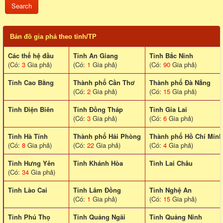
Bản đồ gia phả theo tỉnh/TP
Các thế hệ đầu
Tỉnh An Giang
Tỉnh Bắc Ninh
(Có:
3
Gia phả)
(Có:
1
Gia phả)
(Có:
90
Gia phả)
Tỉnh Cao Bằng
Thành phố Cần Thơ
Thành phố Đà Nẵng
(Có:
2
Gia phả)
(Có:
15
Gia phả)
Tỉnh Điện Biên
Tỉnh Đồng Tháp
Tỉnh Gia Lai
(Có:
3
Gia phả)
(Có:
6
Gia phả)
Tỉnh Hà Tĩnh
Thành phố Hải Phòng
Thành phố Hồ Chí Minh
(Có:
8
Gia phả)
(Có:
22
Gia phả)
(Có:
4
Gia phả)
Tỉnh Hưng Yên
Tỉnh Khánh Hòa
Tinh Lai Châu
(Có:
34
Gia phả)
Tỉnh Lào Cai
Tỉnh Lâm Đồng
Tỉnh Nghệ An
(Có:
1
Gia phả)
(Có:
15
Gia phả)
Tỉnh Phú Thọ
Tỉnh Quảng Ngãi
Tỉnh Quảng Ninh