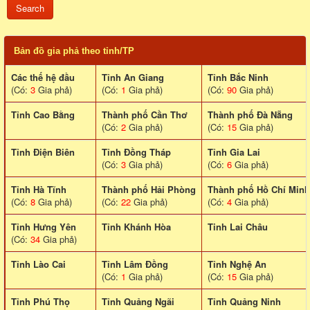
Bản đồ gia phả theo tỉnh/TP
Các thế hệ đầu
Tỉnh An Giang
Tỉnh Bắc Ninh
(Có:
3
Gia phả)
(Có:
1
Gia phả)
(Có:
90
Gia phả)
Tỉnh Cao Bằng
Thành phố Cần Thơ
Thành phố Đà Nẵng
(Có:
2
Gia phả)
(Có:
15
Gia phả)
Tỉnh Điện Biên
Tỉnh Đồng Tháp
Tỉnh Gia Lai
(Có:
3
Gia phả)
(Có:
6
Gia phả)
Tỉnh Hà Tĩnh
Thành phố Hải Phòng
Thành phố Hồ Chí Minh
(Có:
8
Gia phả)
(Có:
22
Gia phả)
(Có:
4
Gia phả)
Tỉnh Hưng Yên
Tỉnh Khánh Hòa
Tinh Lai Châu
(Có:
34
Gia phả)
Tỉnh Lào Cai
Tỉnh Lâm Đồng
Tỉnh Nghệ An
(Có:
1
Gia phả)
(Có:
15
Gia phả)
Tỉnh Phú Thọ
Tỉnh Quảng Ngãi
Tỉnh Quảng Ninh