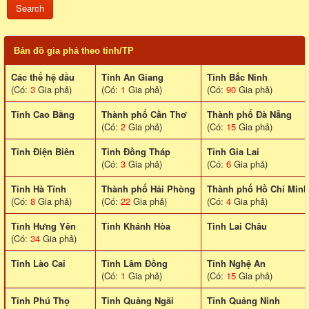
Bản đồ gia phả theo tỉnh/TP
Các thế hệ đầu
Tỉnh An Giang
Tỉnh Bắc Ninh
(Có:
3
Gia phả)
(Có:
1
Gia phả)
(Có:
90
Gia phả)
Tỉnh Cao Bằng
Thành phố Cần Thơ
Thành phố Đà Nẵng
(Có:
2
Gia phả)
(Có:
15
Gia phả)
Tỉnh Điện Biên
Tỉnh Đồng Tháp
Tỉnh Gia Lai
(Có:
3
Gia phả)
(Có:
6
Gia phả)
Tỉnh Hà Tĩnh
Thành phố Hải Phòng
Thành phố Hồ Chí Minh
(Có:
8
Gia phả)
(Có:
22
Gia phả)
(Có:
4
Gia phả)
Tỉnh Hưng Yên
Tỉnh Khánh Hòa
Tinh Lai Châu
(Có:
34
Gia phả)
Tỉnh Lào Cai
Tỉnh Lâm Đồng
Tỉnh Nghệ An
(Có:
1
Gia phả)
(Có:
15
Gia phả)
Tỉnh Phú Thọ
Tỉnh Quảng Ngãi
Tỉnh Quảng Ninh