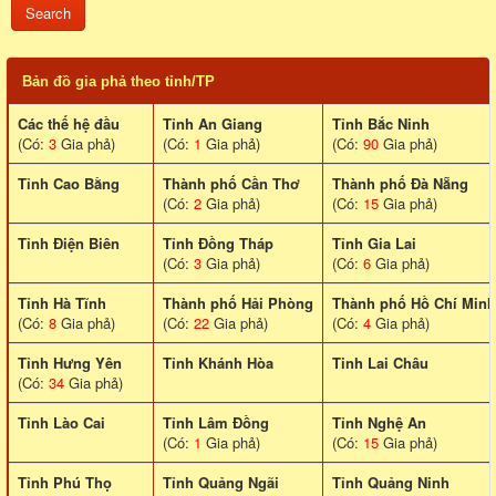
Bản đồ gia phả theo tỉnh/TP
Các thế hệ đầu
Tỉnh An Giang
Tỉnh Bắc Ninh
(Có:
3
Gia phả)
(Có:
1
Gia phả)
(Có:
90
Gia phả)
Tỉnh Cao Bằng
Thành phố Cần Thơ
Thành phố Đà Nẵng
(Có:
2
Gia phả)
(Có:
15
Gia phả)
Tỉnh Điện Biên
Tỉnh Đồng Tháp
Tỉnh Gia Lai
(Có:
3
Gia phả)
(Có:
6
Gia phả)
Tỉnh Hà Tĩnh
Thành phố Hải Phòng
Thành phố Hồ Chí Minh
(Có:
8
Gia phả)
(Có:
22
Gia phả)
(Có:
4
Gia phả)
Tỉnh Hưng Yên
Tỉnh Khánh Hòa
Tinh Lai Châu
(Có:
34
Gia phả)
Tỉnh Lào Cai
Tỉnh Lâm Đồng
Tỉnh Nghệ An
(Có:
1
Gia phả)
(Có:
15
Gia phả)
Tỉnh Phú Thọ
Tỉnh Quảng Ngãi
Tỉnh Quảng Ninh