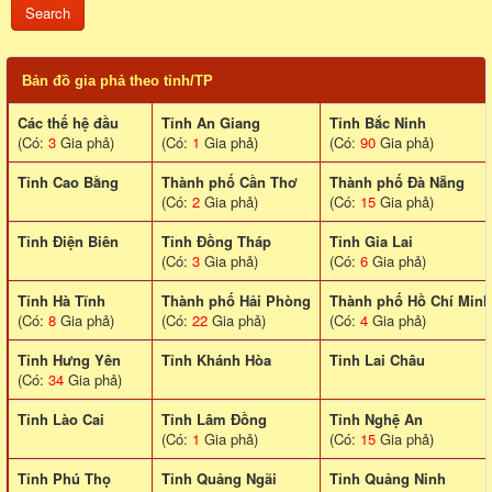
Bản đồ gia phả theo tỉnh/TP
Các thế hệ đầu
Tỉnh An Giang
Tỉnh Bắc Ninh
(Có:
3
Gia phả)
(Có:
1
Gia phả)
(Có:
90
Gia phả)
Tỉnh Cao Bằng
Thành phố Cần Thơ
Thành phố Đà Nẵng
(Có:
2
Gia phả)
(Có:
15
Gia phả)
Tỉnh Điện Biên
Tỉnh Đồng Tháp
Tỉnh Gia Lai
(Có:
3
Gia phả)
(Có:
6
Gia phả)
Tỉnh Hà Tĩnh
Thành phố Hải Phòng
Thành phố Hồ Chí Minh
(Có:
8
Gia phả)
(Có:
22
Gia phả)
(Có:
4
Gia phả)
Tỉnh Hưng Yên
Tỉnh Khánh Hòa
Tinh Lai Châu
(Có:
34
Gia phả)
Tỉnh Lào Cai
Tỉnh Lâm Đồng
Tỉnh Nghệ An
(Có:
1
Gia phả)
(Có:
15
Gia phả)
Tỉnh Phú Thọ
Tỉnh Quảng Ngãi
Tỉnh Quảng Ninh