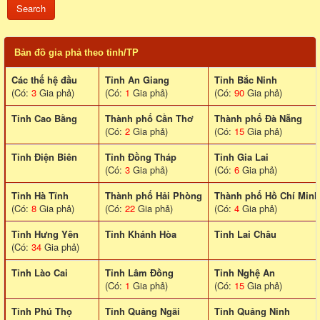
Bản đồ gia phả theo tỉnh/TP
Các thế hệ đầu
Tỉnh An Giang
Tỉnh Bắc Ninh
(Có:
3
Gia phả)
(Có:
1
Gia phả)
(Có:
90
Gia phả)
Tỉnh Cao Bằng
Thành phố Cần Thơ
Thành phố Đà Nẵng
(Có:
2
Gia phả)
(Có:
15
Gia phả)
Tỉnh Điện Biên
Tỉnh Đồng Tháp
Tỉnh Gia Lai
(Có:
3
Gia phả)
(Có:
6
Gia phả)
Tỉnh Hà Tĩnh
Thành phố Hải Phòng
Thành phố Hồ Chí Minh
(Có:
8
Gia phả)
(Có:
22
Gia phả)
(Có:
4
Gia phả)
Tỉnh Hưng Yên
Tỉnh Khánh Hòa
Tinh Lai Châu
(Có:
34
Gia phả)
Tỉnh Lào Cai
Tỉnh Lâm Đồng
Tỉnh Nghệ An
(Có:
1
Gia phả)
(Có:
15
Gia phả)
Tỉnh Phú Thọ
Tỉnh Quảng Ngãi
Tỉnh Quảng Ninh