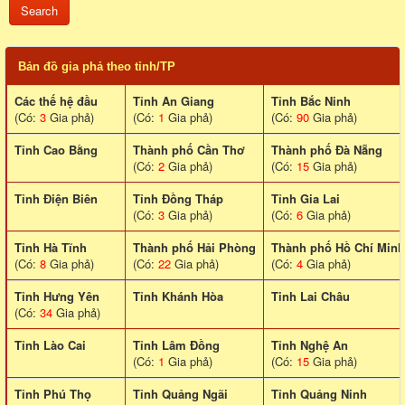
Bản đồ gia phả theo tỉnh/TP
Các thế hệ đầu
Tỉnh An Giang
Tỉnh Bắc Ninh
(Có:
3
Gia phả)
(Có:
1
Gia phả)
(Có:
90
Gia phả)
Tỉnh Cao Bằng
Thành phố Cần Thơ
Thành phố Đà Nẵng
(Có:
2
Gia phả)
(Có:
15
Gia phả)
Tỉnh Điện Biên
Tỉnh Đồng Tháp
Tỉnh Gia Lai
(Có:
3
Gia phả)
(Có:
6
Gia phả)
Tỉnh Hà Tĩnh
Thành phố Hải Phòng
Thành phố Hồ Chí Minh
(Có:
8
Gia phả)
(Có:
22
Gia phả)
(Có:
4
Gia phả)
Tỉnh Hưng Yên
Tỉnh Khánh Hòa
Tinh Lai Châu
(Có:
34
Gia phả)
Tỉnh Lào Cai
Tỉnh Lâm Đồng
Tỉnh Nghệ An
(Có:
1
Gia phả)
(Có:
15
Gia phả)
Tỉnh Phú Thọ
Tỉnh Quảng Ngãi
Tỉnh Quảng Ninh