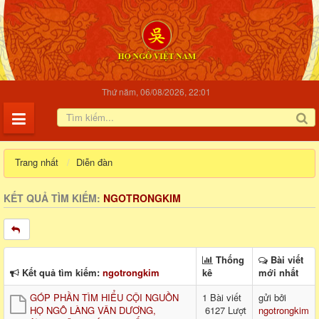
Thứ năm, 06/08/2026, 22:01
Trang nhất
Diễn đàn
KẾT QUẢ TÌM KIẾM:
NGOTRONGKIM
Thống
Bài viết
Kết quả tìm kiếm:
ngotrongkim
kê
mới nhất
GÓP PHẦN TÌM HIỂU CỘI NGUỒN
1 Bài viết
gửi bởi
HỌ NGÔ LÀNG VÂN DƯƠNG,
6127 Lượt
ngotrongkim