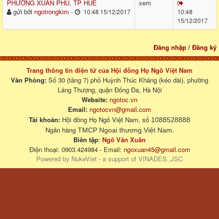
PHƯỜNG XUÂN PHÚ, TP HUẾ
xem
gửi bởi
ngotrongkim
-
10:48 15/12/2017
10:48
15/12/2017
Đăng nhập
/
Đăng ký
Trang thông tin điện tử của Hội đồng Họ Ngô Việt Nam
Văn Phòng:
Số 30 (tầng 7) phố Huỳnh Thúc Kháng (kéo dài), phường
Láng Thượng, quận Đống Đa, Hà Nội
Website:
ngotoc.vn
Email:
ngotocvn@gmail.com
Tài khoản:
Hội đồng Họ Ngô Việt Nam, số
1088528888
Ngân hàng
.
TMCP Ngoại thương Việt Nam
Biên tập
:
Ngô Văn Xuân
Điện thoại: 0903.424984 - Email:
ngoxuan45@gmail.com
Powered by
NukeViet
- a support of
VINADES.,JSC