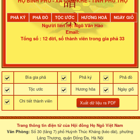
HỌ BÌNH PHÚ - XÃ CẨM KHÊ - TỈNH PHÚ THỌ
PHẢ KÝ
PHẢ ĐỒ
TỘC ƯỚC
HƯƠNG HOẢ
NGÀY GIỖ
Người liên hệ: Ngô Văn Hào
Email:
Tổng số : 12 đời, số thành viên trong gia phả 33
Bìa gia phả
Phả ký
Phả đồ
Tộc ước
Hương hỏa
Ngày giỗ
Chi tiết thành viên
Trang thông tin điện tử của Hội đồng Họ Ngô Việt Nam
Văn Phòng:
Số 30 (tầng 7) phố Huỳnh Thúc Kháng (kéo dài), phường
Láng Thượng, quận Đống Đa, Hà Nội