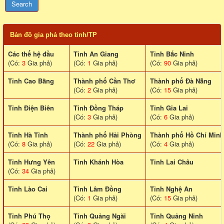
Bản đồ gia phả theo tỉnh/TP
Các thế hệ đầu
Tỉnh An Giang
Tỉnh Bắc Ninh
(Có:
3
Gia phả)
(Có:
1
Gia phả)
(Có:
90
Gia phả)
Tỉnh Cao Bằng
Thành phố Cần Thơ
Thành phố Đà Nẵng
(Có:
2
Gia phả)
(Có:
15
Gia phả)
Tỉnh Điện Biên
Tỉnh Đồng Tháp
Tỉnh Gia Lai
(Có:
3
Gia phả)
(Có:
6
Gia phả)
Tỉnh Hà Tĩnh
Thành phố Hải Phòng
Thành phố Hồ Chí Minh
(Có:
8
Gia phả)
(Có:
22
Gia phả)
(Có:
4
Gia phả)
Tỉnh Hưng Yên
Tỉnh Khánh Hòa
Tinh Lai Châu
(Có:
34
Gia phả)
Tỉnh Lào Cai
Tỉnh Lâm Đồng
Tỉnh Nghệ An
(Có:
1
Gia phả)
(Có:
15
Gia phả)
Tỉnh Phú Thọ
Tỉnh Quảng Ngãi
Tỉnh Quảng Ninh