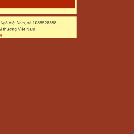
 Ngô Việt Nam, số
1088528888
.
 thương Việt Nam
n
 - Email:
ngoxuan45@gmail.com
by
NukeViet
- a support of
VINADES.,JSC