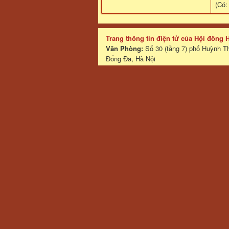
(Có
Trang thông tin điện tử của Hội đồng
Văn Phòng:
Số 30 (tầng 7) phố Huỳnh T
Đống Đa, Hà Nội
Website:
ngotoc.vn
Email:
ngotocvn@gmail.com