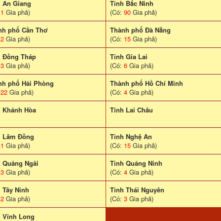
h An Giang
Tỉnh Bắc Ninh
:
1
Gia phả)
(Có:
90
Gia phả)
nh phố Cần Thơ
Thành phố Đà Nẵng
:
2
Gia phả)
(Có:
15
Gia phả)
h Đồng Tháp
Tỉnh Gia Lai
:
3
Gia phả)
(Có:
6
Gia phả)
nh phố Hải Phòng
Thành phố Hồ Chí Minh
:
22
Gia phả)
(Có:
4
Gia phả)
h Khánh Hòa
Tinh Lai Châu
h Lâm Đồng
Tỉnh Nghệ An
:
1
Gia phả)
(Có:
15
Gia phả)
h Quảng Ngãi
Tỉnh Quảng Ninh
:
3
Gia phả)
(Có:
4
Gia phả)
 Tây Ninh
Tỉnh Thái Nguyên
:
2
Gia phả)
(Có:
3
Gia phả)
h Vĩnh Long