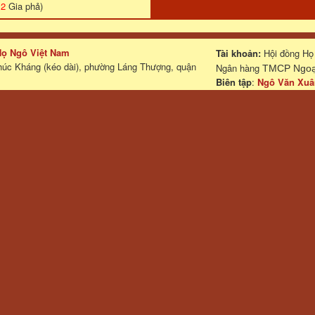
:
2
Gia phả)
 Họ Ngô Việt Nam
Tài khoản:
Hội đồng Họ
húc Kháng (kéo dài), phường Láng Thượng, quận
Ngân hàng
TMCP Ngoại
Biên tập
:
Ngô Văn Xuâ
Điện thoại: 0903.424984
Powered 