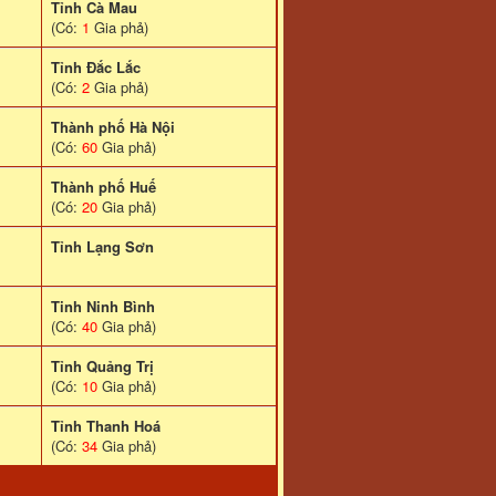
Tỉnh Cà Mau
(Có:
1
Gia phả)
Tỉnh Đắc Lắc
(Có:
2
Gia phả)
Thành phố Hà Nội
(Có:
60
Gia phả)
Thành phố Huế
(Có:
20
Gia phả)
Tỉnh Lạng Sơn
Tinh Ninh Bình
(Có:
40
Gia phả)
Tỉnh Quảng Trị
(Có:
10
Gia phả)
Tỉnh Thanh Hoá
(Có:
34
Gia phả)