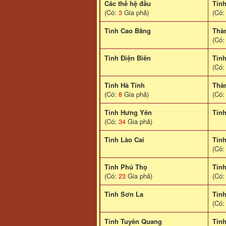
Các thế hệ đầu
Tỉn
(Có:
3
Gia phả)
(Có
Tỉnh Cao Bằng
Thà
(Có
Tỉnh Điện Biên
Tỉn
(Có
Tỉnh Hà Tĩnh
Thà
(Có:
8
Gia phả)
(Có
Tỉnh Hưng Yên
Tỉn
(Có:
34
Gia phả)
Tỉnh Lào Cai
Tỉn
(Có
Tỉnh Phú Thọ
Tỉn
(Có:
23
Gia phả)
(Có
Tinh Sơn La
Tỉnh
(Có
Tỉnh Tuyên Quang
Tỉn