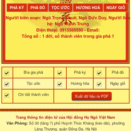
PHẢ KÝ
PHẢ ĐỒ
TỘC ƯỚC
HƯƠNG HOẢ
NGÀY GIỖ
Người biên soạn: Ngô Trọng Khuê; Ngô Đức Duy
,
Người liên
hệ: Ngô Mạnh Trung
Điện thoại: 0915565550 -
Email:
Tổng số : 1 đời, số thành viên trong gia phả 1
Bìa gia phả
Phả ký
Phả đồ
Tộc ước
Hương hỏa
Ngày giỗ
Chi tiết thành viên
Trang thông tin điện tử của Hội đồng Họ Ngô Việt Nam
Văn Phòng:
Số 30 (tầng 7) phố Huỳnh Thúc Kháng (kéo dài), phường
Láng Thượng, quận Đống Đa, Hà Nội