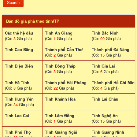
Bản đồ gia phả theo tỉnh/TP
Các thế hệ đầu
Tỉnh An Giang
Tỉnh Bắc Ninh
(Có:
3
Gia phả)
(Có:
1
Gia phả)
(Có:
90
Gia phả)
Tỉnh Cao Bằng
Thành phố Cần Thơ
Thành phố Đà Nẵng
(Có:
2
Gia phả)
(Có:
15
Gia phả)
Tỉnh Điện Biên
Tỉnh Đồng Tháp
Tỉnh Gia Lai
(Có:
3
Gia phả)
(Có:
6
Gia phả)
Tỉnh Hà Tĩnh
Thành phố Hải Phòng
Thành phố Hồ Chí Minh
(Có:
8
Gia phả)
(Có:
22
Gia phả)
(Có:
4
Gia phả)
Tỉnh Hưng Yên
Tỉnh Khánh Hòa
Tinh Lai Châu
(Có:
34
Gia phả)
Tỉnh Lào Cai
Tỉnh Lâm Đồng
Tỉnh Nghệ An
(Có:
1
Gia phả)
(Có:
15
Gia phả)
Tỉnh Phú Thọ
Tỉnh Quảng Ngãi
Tỉnh Quảng Ninh