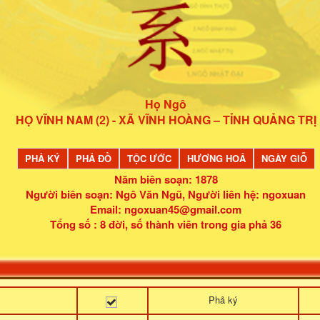
Họ Ngô
HỌ VĨNH NAM (2) - XÃ VĨNH HOÀNG – TỈNH QUẢNG TRỊ
PHẢ KÝ
PHẢ ĐỒ
TỘC ƯỚC
HƯƠNG HOẢ
NGÀY GIỖ
Năm biên soạn: 1878
Người biên soạn: Ngô Văn Ngũ
,
Người liên hệ: ngoxuan
Email: ngoxuan45@gmail.com
Tổng số : 8 đời, số thành viên trong gia phả 36
Phả ký