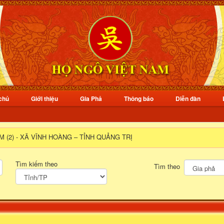
chủ
Giới thiệu
Gia Phả
Thông báo
Diễn đàn
M (2) - XÃ VĨNH HOÀNG – TỈNH QUẢNG TRỊ
Tìm kiếm theo
Tìm theo