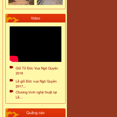
Video
Giỗ Tổ Đức Vua Ngô Quyền
2018
Lễ giỗ Đức vua Ngô Quyền
2017...
Chương trình nghệ thuật tại
Lễ...
Quảng cáo