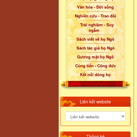
Văn hóa - Đời sống
Nghiên cứu - Trao đổi
Trải nghiệm - Suy
ngẫm
Sách viết về họ Ngô
Sách tác giả họ Ngô
Gương mặt họ Ngô
Cúng tiến - Công đức
Kết nối dòng họ
Liên kết website
Thống kê