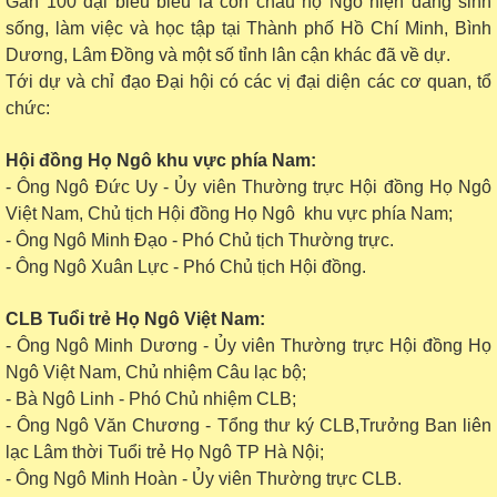
Gần 100 đại biểu biểu là con cháu họ Ngô hiện đang sinh
sống, làm việc và học tập tại Thành phố Hồ Chí Minh, Bình
Dương, Lâm Đồng và một số tỉnh lân cận khác đã về dự.
Tới dự và chỉ đạo Đại hội có các vị đại diện các cơ quan, tổ
chức:
Hội đồng Họ Ngô khu vực phía Nam:
- Ông Ngô Đức Uy - Ủy viên Thường trực Hội đồng Họ Ngô
Việt Nam, Chủ tịch Hội đồng Họ Ngô khu vực phía Nam;
- Ông Ngô Minh Đạo - Phó Chủ tịch Thường trực.
- Ông Ngô Xuân Lực - Phó Chủ tịch Hội đồng.
CLB Tuổi trẻ Họ Ngô Việt Nam:
- Ông Ngô Minh Dương - Ủy viên Thường trực Hội đồng Họ
Ngô Việt Nam, Chủ nhiệm Câu lạc bộ;
- Bà Ngô Linh - Phó Chủ nhiệm CLB;
- Ông Ngô Văn Chương - Tổng thư ký CLB,Trưởng Ban liên
lạc Lâm thời Tuổi trẻ Họ Ngô TP Hà Nội;
- Ông Ngô Minh Hoàn - Ủy viên Thường trực CLB.