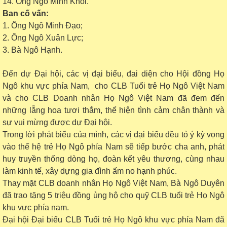
1
4
. Ông Ngô Minh Khôi.
Ban cố vấn
:
1. Ông Ngô Minh Đạo;
2. Ông Ngô Xuân Lực;
3. Bà Ngô Hạnh.
Đến dự Đại hội, các vị đại biểu, đai diện cho Hội đồng Họ
Ngô khu vực phía Nam, cho CLB Tuổi trẻ Họ Ngô Việt Nam
và cho CLB Doanh nhân Họ Ngô Việt Nam đã đem đến
những lẵng hoa tươi thắm, thể hiện tình cảm chân thành và
sự vui mừng được dự Đại hội.
Trong lời phát biểu của mình, các vị đại biểu đều tỏ ý
kỳ vọng
vào thế hệ trẻ Họ Ngô phía
N
am sẽ tiếp bước cha anh
,
phát
huy truyền thống dòng họ, đoàn kết yêu thương, cùng nhau
làm kinh tế, xây dựng gia đình ấm no hạnh phúc.
Thay mặt CLB doanh nhân Họ Ngô Việt Nam, Bà Ngô Duyên
đã trao tặng 5 triệu đồng ủng hộ cho quỹ CLB tuổi trẻ Họ Ngô
khu vực phía nam.
Đại hội Đại biểu CLB Tuổi trẻ Họ Ngô khu vực phía Nam đã