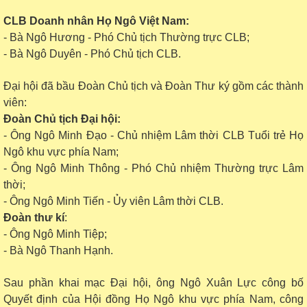
CLB Doanh nhân Họ Ngô Việt Nam:
- Bà Ngô Hương - Phó Chủ tịch Thường trực CLB;
- Bà Ngô Duyên - Phó Chủ tịch CLB
.
Đại hội đã bầu Đoàn Chủ tịch và Đoàn Thư ký gồm các thành
viên:
Đoàn
C
hủ tịch
Đại hội
:
-
Ông Ngô Minh Đạo -
C
hủ nhiệm
L
âm thời CLB
T
uổi trẻ Họ
Ngô
khu vực
phía Nam
;
-
Ông Ngô Minh Thông -
P
hó
C
hủ nhiệm
T
hường trực
L
âm
thời
;
-
Ông Ngô Minh Tiến -
Ủ
y viên
L
âm thời CLB
.
Đoàn thư kí
:
- Ông Ngô Minh Tiệp;
- Bà Ngô Thanh Hạnh.
Sau phần
khai mạc Đại hội, ô
ng Ngô Xuân Lực
công bố
Q
uyết định
của Hội đồng Họ Ngô
khu vực phía
N
am
,
công