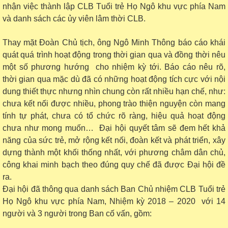
nhận việc thành lập CLB
T
uổi trẻ
H
ọ Ngô khu vực phía
N
am
và danh sách các ủy viên lâm thời
CLB
.
T
hay mặt
Đ
oàn
C
hủ tịch
,
ô
ng Ngô Minh Thông
báo cáo
khái
quát quá trình hoạt động trong thời gian qua
và đồng thời nêu
một số phương hướng cho nhiệm kỳ tới. Báo cáo nêu rõ,
thời gian qua mặc dù
đã có những hoạt động tích cực v
ới nội
dung
thiết thực nhưng
nhìn chung
còn rất nhiều hạn chế
,
như
:
chưa kết nối được nhiều, phong trào thiện nguyện còn mang
tính tự phát, chưa có tổ chức rõ ràng
,
hiệu quả
hoạt động
chưa
như mong muốn
…
Đại hội quyết tâm sẽ đem hết khả
năng của sức trẻ, mở rộng kết nối, đoàn kết và phát triển, xây
dựng thành một khối thống nhất, với phương châm dân chủ,
công khai minh bạch theo đúng quy chế đã được Đại hội đề
ra.
Đại hội đã thông qua danh sách Ban Chủ nhiệm CLB Tuổi trẻ
Họ Ngô khu vực phía Nam, Nhiệm kỳ 2018 – 2020 với 14
người và 3 người trong Ban cố vấn, gồm: