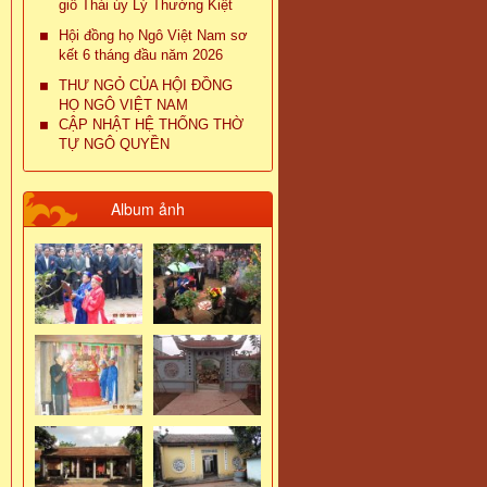
giỗ Thái úy Lý Thường Kiệt
Hội đồng họ Ngô Việt Nam sơ
kết 6 tháng đầu năm 2026
THƯ NGỎ CỦA HỘI ĐỒNG
HỌ NGÔ VIỆT NAM
CẬP NHẬT HỆ THỐNG THỜ
TỰ NGÔ QUYỀN
Album ảnh