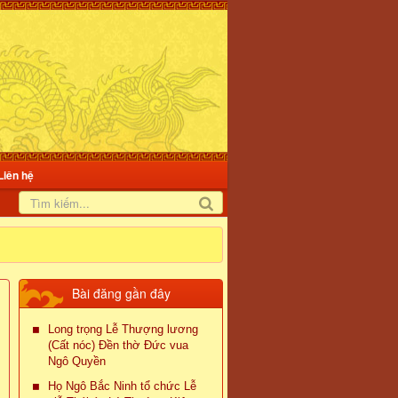
Liên hệ
Bài đăng gần đây
Long trọng Lễ Thượng lương
(Cất nóc) Đền thờ Đức vua
Ngô Quyền
Họ Ngô Bắc Ninh tổ chức Lễ