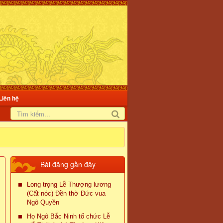
Liên hệ
Bài đăng gần đây
Long trọng Lễ Thượng lương
(Cất nóc) Đền thờ Đức vua
Ngô Quyền
Họ Ngô Bắc Ninh tổ chức Lễ