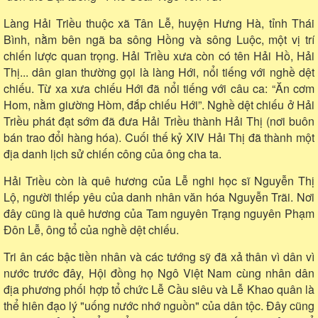
Làng Hải Triều thuộc xã Tân Lễ, huyện Hưng Hà, tỉnh Thái
Bình, nằm bên ngã ba sông Hồng và sông Luộc, một vị trí
chiến lược quan trọng. Hải Triều xưa còn có tên Hải Hồ, Hải
Thị... dân gian thường gọi là làng Hới, nổi tiếng với nghề dệt
chiếu. Từ xa xưa chiếu Hới đã nổi tiếng với câu ca: “Ăn cơm
Hom, nằm giường Hòm, đắp chiếu Hới”. Nghề dệt chiếu ở Hải
Triều phát đạt sớm đã đưa Hải Triều thành Hải Thị (nơi buôn
bán trao đổi hàng hóa). Cuối thế kỷ XIV Hải Thị đã thành một
địa danh lịch sử chiến công của ông cha ta.
Hải Triều còn là quê hương của Lễ nghi học sĩ Nguyễn Thị
Lộ, người thiếp yêu của danh nhân văn hóa Nguyễn Trãi. Nơi
đây cũng là quê hương của Tam nguyên Trạng nguyên Phạm
Đôn Lễ, ông tổ của nghề dệt chiếu.
Tri ân các bậc tiền nhân và các tướng sỹ đã xả thân vì dân vì
nước trước đây, Hội đồng họ Ngô Việt Nam cùng nhân dân
địa phương phối hợp tổ chức Lễ Cầu siêu và Lễ Khao quân là
thể hiên đạo lý "uống nước nhớ nguồn" của dân tộc. Đây cũng