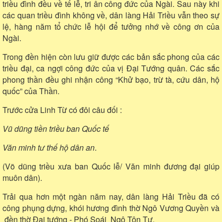
triều đình đều về tế lễ, tri ân công đức của Ngài. Sau này khi
các quan triều đình không về, dân làng Hải Triều vẫn theo sự
lệ, hàng năm tổ chức lễ hội để tưởng nhớ về công ơn của
Ngài.
Trong đền hiện còn lưu giữ được các bản sắc phong của các
triều đại, ca ngợi công đức của vị Đại Tướng quân. Các sắc
phong thần đều ghi nhận công “Khử bạo, trừ tà, cứu dân, hộ
quốc” của Thần.
Trước cửa Linh Từ có đôi câu đối :
Vũ dũng tiền triều ban Quốc tế
Văn minh tư thế hộ dân an
.
(Võ dũng triều xưa ban Quốc lễ/ Văn minh đương đại giúp
muôn dân).
Trải qua hơn một ngàn năm nay, dân làng Hải Triều đã có
công phụng dựng, khói hương đình thờ Ngô Vương Quyền và
đền thờ Đại tướng - Phó Soái Ngô Tôn Tư.