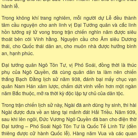
hành lễ.
Trong không khí trang nghiêm, mỗi người dự Lễ đều thành
tâm cầu nguyện cho anh linh vị Đại Tướng quân và cắc linh
hồn tướng sỹ tử vong trong trận chiến nghìn năm được siêu
thoát bên cõi Vính hằng. Nguyện cầu cho Âm siêu Dương
thái, cho Quốc thái dân an, cho muôn nhà được hưởng bình
an, hạnh phúc.
Đại tướng quân Ngô Tôn Tư, vị Phó Soái, đồng thời là thúc
phụ của Ngô Quyền, đã cùng quân dân ta làm nên chiến
thắng Bạch Đằng lịch sử năm 938, đánh bại mấy chục vạn
quân Nam Hán xâm lược, chấm dứt vĩnh viễn hơn một ngàn
năm Bắc thuộc, mở ra thời kỳ độc lập tự chủ của dân tộc.
Trong trận chiến lịch sử này, Ngài đã anh dũng hy sinh, thi hài
Ngài được đưa về an táng tại mảnh đát Hải Triều. Năm 939,
sau khi lên ngôi, Đức Vương Ngô Quyền đã ban cho điện thờ
Đại tướng – Phó Soái Ngô Tôn Tư là Quốc Tế Linh Từ (đền
thiêng được cử hành Quốc lễ). Hàng năm Vua và các quan