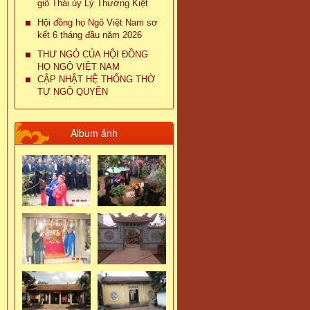
giỗ Thái úy Lý Thường Kiệt
Hội đồng họ Ngô Việt Nam sơ
kết 6 tháng đầu năm 2026
THƯ NGỎ CỦA HỘI ĐỒNG
HỌ NGÔ VIỆT NAM
CẬP NHẬT HỆ THỐNG THỜ
TỰ NGÔ QUYỀN
Album ảnh