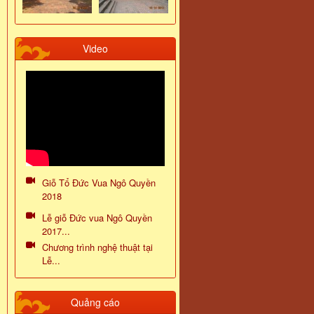
Video
Giỗ Tổ Đức Vua Ngô Quyền
2018
Lễ giỗ Đức vua Ngô Quyền
2017...
Chương trình nghệ thuật tại
Lễ...
Quảng cáo