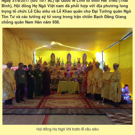
Ngày 31/8/2017 (tức 10/7 AL) tại Quốc tế Linh từ thôn Hải Triều (Thái
Bình), Hội đồng Họ Ngô Việt nam đã phối hợp với địa phương long
trọng tổ chức Lễ Cầu siêu và Lễ Khao quân cho Đại Tướng quân Ngô
Tôn Tư và các tướng sỹ tử vong trong trận chiến Bạch Đằng Giang
chống quân Nam Hán năm 938.
Hội đồng Họ Ngô VN trước lễ cầu siêu