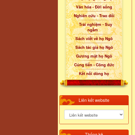
Văn hóa - Đời sống
Nghiên cứu - Trao đổi
Trải nghiệm - Suy
ngẫm
Sách viết về họ Ngô
Sách tác giả họ Ngô
Gương mặt họ Ngô
Cúng tiến - Công đức
Kết nối dòng họ
Liên kết website
Thống kê