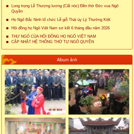
Long trọng Lễ Thượng lương (Cất nóc) Đền thờ Đức vua Ngô
Quyền
Họ Ngô Bắc Ninh tổ chức Lễ giỗ Thái úy Lý Thường Kiệt
Hội đồng họ Ngô Việt Nam sơ kết 6 tháng đầu năm 2026
THƯ NGỎ CỦA HỘI ĐỒNG HỌ NGÔ VIỆT NAM
CẬP NHẬT HỆ THỐNG THỜ TỰ NGÔ QUYỀN
Album ảnh