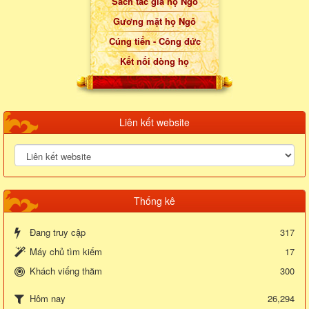
Sách tác giả họ Ngô
Gương mặt họ Ngô
Cúng tiến - Công đức
Kết nối dòng họ
Liên kết website
Thống kê
Đang truy cập
317
Máy chủ tìm kiếm
17
Khách viếng thăm
300
26,294
Hôm nay