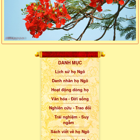
DANH MỤC
Lịch sử họ Ngô
Danh nhân họ Ngô
Hoạt động dòng họ
Văn hóa - Đời sống
Nghiên cứu - Trao đổi
Trải nghiệm - Suy
ngẫm
Sách viết về họ Ngô