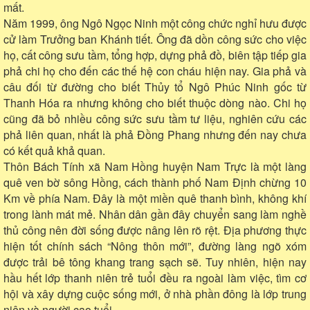
mất.
Năm 1999, ông Ngô Ngọc Ninh một công chức nghỉ hưu được
cử làm Trưởng ban Khánh tiết. Ông đã dồn công sức cho việc
họ, cất công sưu tầm, tổng hợp, dựng phả đồ, biên tập tiếp gia
phả chi họ cho đến các thế hệ con cháu hiện nay. Gia phả và
câu đối từ đường cho biết Thủy tổ Ngô Phúc Ninh gốc từ
Thanh Hóa ra nhưng không cho biết thuộc dòng nào. Chi họ
cũng đã bỏ nhiều công sức sưu tầm tư liệu, nghiên cứu các
phả liên quan, nhất là phả Đồng Phang nhưng đến nay chưa
có kết quả khả quan.
Thôn Bách Tính xã Nam Hồng huyện Nam Trực là một làng
quê ven bờ sông Hồng, cách thành phố Nam Định chừng 10
Km về phía Nam. Đây là một miền quê thanh bình, không khí
trong lành mát mẻ. Nhân dân gần đây chuyển sang làm nghề
thủ công nên đời sống được nâng lên rõ rệt. Địa phương thực
hiện tốt chính sách “Nông thôn mới”, đường làng ngõ xóm
được trải bê tông khang trang sạch sẽ. Tuy nhiên, hiện nay
hầu hết lớp thanh niên trẻ tuổi đều ra ngoài làm việc, tìm cơ
hội và xây dựng cuộc sống mới, ở nhà phần đông là lớp trung
niên và người cao tuổi.