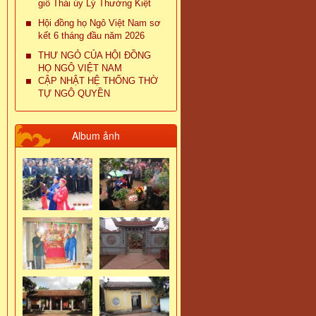
giỗ Thái úy Lý Thường Kiệt
Hội đồng họ Ngô Việt Nam sơ
kết 6 tháng đầu năm 2026
THƯ NGỎ CỦA HỘI ĐỒNG
HỌ NGÔ VIỆT NAM
CẬP NHẬT HỆ THỐNG THỜ
TỰ NGÔ QUYỀN
Album ảnh