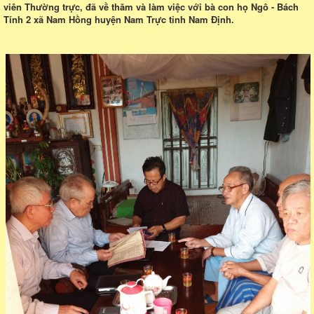
viên Thường trực, đã về thăm và làm việc với bà con họ Ngô - Bách
Tính 2 xã Nam Hồng huyện Nam Trực tỉnh Nam Định.