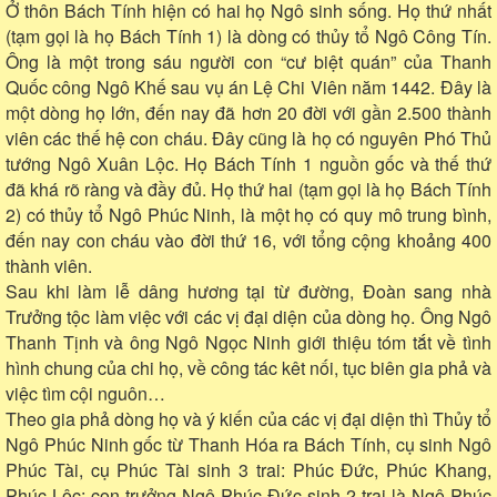
Ở thôn Bách Tính hiện có hai họ Ngô sinh sống. Họ thứ nhất
(tạm gọi là họ Bách Tính 1) là dòng có thủy tổ Ngô Công Tín.
Ông là một trong sáu người con “cư biệt quán” của Thanh
Quốc công Ngô Khế sau vụ án Lệ Chi Viên năm 1442. Đây là
một dòng họ lớn, đến nay đã hơn 20 đời với gần 2.500 thành
viên các thế hệ con cháu. Đây cũng là họ có nguyên Phó Thủ
tướng Ngô Xuân Lộc. Họ Bách Tính 1 nguồn gốc và thế thứ
đã khá rõ ràng và đầy đủ. Họ thứ hai (tạm gọi là họ Bách Tính
2) có thủy tổ Ngô Phúc Ninh, là một họ có quy mô trung bình,
đến nay con cháu vào đời thứ 16, với tổng cộng khoảng 400
thành viên.
Sau khi làm lễ dâng hương tại từ đường, Đoàn sang nhà
Trưởng tộc làm việc với các vị đại diện của dòng họ. Ông Ngô
Thanh Tịnh và ông Ngô Ngọc Ninh giới thiệu tóm tắt về tình
hình chung của chi họ, về công tác kêt nối, tục biên gia phả và
việc tìm cội nguôn…
Theo gia phả dòng họ và ý kiến của các vị đại diện thì Thủy tổ
Ngô Phúc Ninh gốc từ Thanh Hóa ra Bách Tính, cụ sinh Ngô
Phúc Tài, cụ Phúc Tài sinh 3 trai: Phúc Đức, Phúc Khang,
Phúc Lộc; con trưởng Ngô Phúc Đức sinh 2 trai là Ngô Phúc