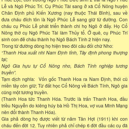
Lễ và Ngô Phúc Trí. Cụ Phúc Tài sang ở xã Cổ Nông huyện
Chân Định phủ Kiến Xương (nay thuộc Thái Bình), sau về
đưa cháu đích tôn là Ngô Phúc Lễ sang giữ từ đường. Con
cháu cụ Phúc Lễ phát triển thành chi họ Ngô ở đấy. Họ Cổ
Nông thờ cụ Ngô Phúc Tài làm Thủy tổ. Ở quê, cụ Phúc Trí
sinh con đẻ cháu thành họ Ngô Bách Tính 2 hiện nay.
Trong từ đường dòng họ hiện treo đôi câu đối chữ Nho:
“Thanh Hoa xuất nhi Nam Định tỉnh, Tây định phong thượng
tại;
Ngô Gia hựu tự Cổ Nông nho, Bách Tính nghiệp tương
truyền”.
Tạm dịch nghĩa: Vốn gốc Thanh Hoa ra Nam Định, thói cũ
miền tây còn giữ; Từ đất học Cổ Nông về Bách Tính, Ngô gia
cũng một tương truyền.
(Thanh Hoa tức Thanh Hóa. Trước là trấn Thanh Hoa, đầu
triều Nguyễn do kiêng húy bà Hồ Thị Hoa, vợ vua Minh Mạng
nên đổi thành Thanh Hóa).
Gia phả dòng họ được viết từ năm Tân Hợi (1911) khi con
cháu đến đời 12. Tuy nhiên phả chỉ chép 6 đời đầu các cụ đã