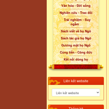
Văn hóa - Đời sống
Nghiên cứu - Trao đổi
Trải nghiệm - Suy
ngẫm
Sách viết về họ Ngô
Sách tác giả họ Ngô
Gương mặt họ Ngô
Cúng tiến - Công đức
Kết nối dòng họ
Liên kết website
Thống kê