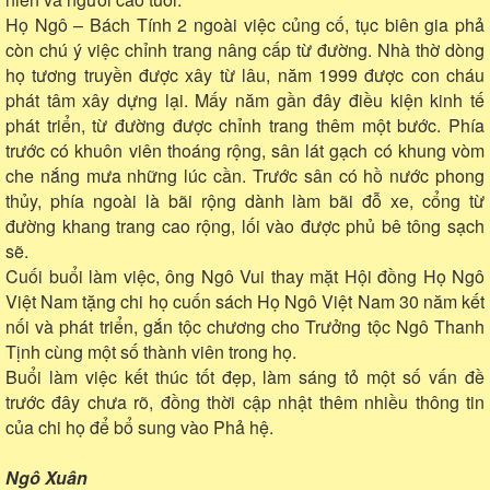
Họ Ngô – Bách Tính 2 ngoài việc củng cố, tục biên gia phả
còn chú ý việc chỉnh trang nâng cấp từ đường. Nhà thờ dòng
họ tương truyền được xây từ lâu, năm 1999 được con cháu
phát tâm xây dựng lại. Mấy năm gần đây điều kiện kinh tế
phát triển, từ đường được chỉnh trang thêm một bước. Phía
trước có khuôn viên thoáng rộng, sân lát gạch có khung vòm
che nắng mưa những lúc cần. Trước sân có hồ nước phong
thủy, phía ngoài là bãi rộng dành làm bãi đỗ xe, cổng từ
đường khang trang cao rộng, lối vào được phủ bê tông sạch
sẽ.
Cuối buổi làm việc, ông Ngô Vui thay mặt Hội đồng Họ Ngô
Việt Nam tặng chi họ cuốn sách Họ Ngô Việt Nam 30 năm kết
nối và phát triển, gắn tộc chương cho Trưởng tộc Ngô Thanh
Tịnh cùng một số thành viên trong họ.
Buổi làm việc kết thúc tốt đẹp, làm sáng tỏ một số vấn đề
trước đây chưa rõ, đồng thời cập nhật thêm nhiều thông tin
của chi họ để bổ sung vào Phả hệ.
Ngô Xuân