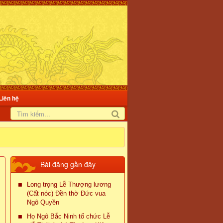
Liên hệ
Bài đăng gần đây
Long trọng Lễ Thượng lương
(Cất nóc) Đền thờ Đức vua
Ngô Quyền
Họ Ngô Bắc Ninh tổ chức Lễ