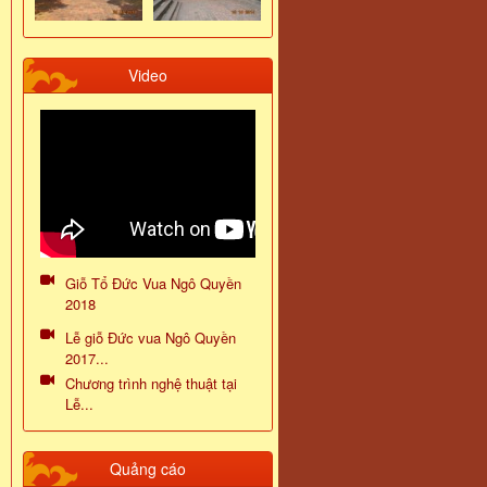
Video
Giỗ Tổ Đức Vua Ngô Quyền
2018
Lễ giỗ Đức vua Ngô Quyền
2017...
Chương trình nghệ thuật tại
Lễ...
Quảng cáo