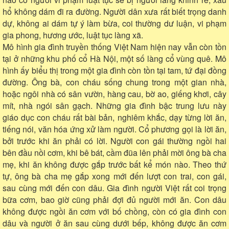
hổ không dám đi ra đường. Người dân xưa rất biết trọng danh
dự, không ai dám tự ý làm bừa, coi thường dư luận, vi phạm
gia phong, hương ước, luật tục làng xã.
Mô hình gia đình truyền thống Việt Nam hiện nay vẫn còn tồn
tại ở những khu phố cổ Hà Nội, một số làng cổ vùng quê. Mô
hình ấy biểu thị trong một gia đình còn tồn tại tam, tứ đại đồng
đường. Ông bà, con cháu sống chung trong một gian nhà,
hoặc ngôi nhà có sân vườn, hàng cau, bờ ao, giếng khơi, cây
mít, nhà ngói sân gạch. Những gia đình bậc trung lưu này
giáo dục con cháu rất bài bản, nghiêm khắc, dạy từng lời ăn,
tiếng nói, văn hóa ứng xử làm người. Cổ phương gọi là lời ăn,
bởi trước khi ăn phải có lời. Người con gái thường ngồi hai
bên đầu nồi cơm, khi bê bát, cầm đũa lên phải mời ông bà cha
mẹ, khi ăn không được gắp trước bất kể món nào. Theo thứ
tự, ông bà cha mẹ gắp xong mới đến lượt con trai, con gái,
sau cùng mới đến con dâu. Gia đình người Việt rất coi trọng
bữa cơm, bao giờ cũng phải đợi đủ người mới ăn. Con dâu
không được ngồi ăn cơm với bố chồng, còn có gia đình con
dâu và người ở ăn sau cùng dưới bếp, không được ăn cơm