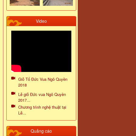
Video
Giỗ Tổ Đức Vua Ngô Quyền
2018
Lễ giỗ Đức vua Ngô Quyền
2017...
Chương trình nghệ thuật tại
Lễ...
Quảng cáo