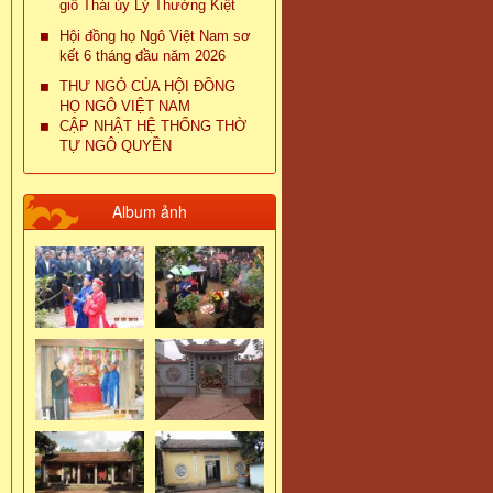
giỗ Thái úy Lý Thường Kiệt
Hội đồng họ Ngô Việt Nam sơ
kết 6 tháng đầu năm 2026
THƯ NGỎ CỦA HỘI ĐỒNG
HỌ NGÔ VIỆT NAM
CẬP NHẬT HỆ THỐNG THỜ
TỰ NGÔ QUYỀN
Album ảnh