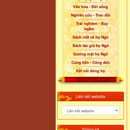
Văn hóa - Đời sống
Nghiên cứu - Trao đổi
Trải nghiệm - Suy
ngẫm
Sách viết về họ Ngô
Sách tác giả họ Ngô
Gương mặt họ Ngô
Cúng tiến - Công đức
Kết nối dòng họ
Liên kết website
Thống kê