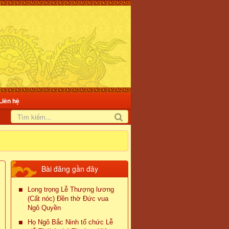
Liên hệ
Bài đăng gần đây
Long trọng Lễ Thượng lương
(Cất nóc) Đền thờ Đức vua
Ngô Quyền
Họ Ngô Bắc Ninh tổ chức Lễ