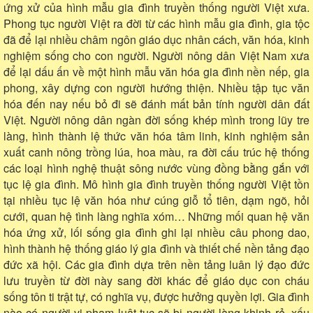
ứng xử của hình mẫu gia đình truyền thống người Việt xưa.
Phong tục người Việt ra đời từ các hình mẫu gia đình, gia tộc
đã để lại nhiều châm ngôn giáo dục nhân cách, văn hóa, kinh
nghiệm sống cho con người. Người nông dân Việt Nam xưa
để lại dấu ấn về một hình mẫu văn hóa gia đình nền nếp, gia
phong, xây dựng con người hướng thiện. Nhiều tập tục văn
hóa đến nay nếu bỏ đi sẽ đánh mất bản tính người dân đất
Việt. Người nông dân ngàn đời sống khép mình trong lũy tre
làng, hình thành lệ thức văn hóa tâm linh, kinh nghiệm sản
xuất canh nông trồng lúa, hoa màu, ra đời cấu trúc hệ thống
các loại hình nghệ thuật sông nước vùng đồng bằng gắn với
tục lệ gia đình. Mô hình gia đình truyền thống người Việt tồn
tại nhiều tục lệ văn hóa như cúng giỗ tổ tiên, dạm ngõ, hỏi
cưới, quan hệ tình làng nghĩa xóm… Những mối quan hệ văn
hóa ứng xử, lối sống gia đình ghi lại nhiều câu phong dao,
hình thành hệ thống giáo lý gia đình và thiết chế nền tảng đạo
đức xã hội. Các gia đình dựa trên nền tảng luân lý đạo đức
lưu truyền từ đời này sang đời khác để giáo dục con cháu
sống tôn ti trật tự, có nghĩa vụ, được hưởng quyền lợi. Gia đình
nào có người vi phạm luật tục sẽ bị người làng khinh rẻ, xấu