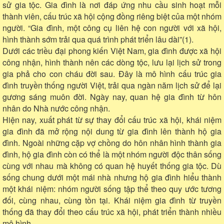
sử gia tộc. Gia đình là nơi đáp ứng nhu cầu sinh hoạt mỗi
thành viên, cấu trúc xã hội cộng đồng riêng biệt của một nhóm
người. “Gia đình, một công cụ liên hệ con người với xã hội,
hình thành sớm trải qua quá trình phát triển lâu dài”(1).
Dưới các triều đại phong kiến Việt Nam, gia đình được xã hội
công nhận, hình thành nên các dòng tộc, lưu lại lịch sử trong
gia phả cho con cháu đời sau. Đây là mô hình cấu trúc gia
đình truyền thống người Việt, trải qua ngàn năm lịch sử để lại
gương sáng muôn đời. Ngày nay, quan hệ gia đình từ hôn
nhân do Nhà nước công nhận.
Hiện nay, xuất phát từ sự thay đổi cấu trúc xã hội, khái niệm
gia đình đã mở rộng nội dung từ gia đình lên thành hộ gia
đình. Ngoài những cặp vợ chồng do hôn nhân hình thành gia
đình, hộ gia đình còn có thể là một nhóm người độc thân sống
cùng với nhau mà không có quan hệ huyết thống gia tộc. Dù
sống chung dưới một mái nhà nhưng hộ gia đình hiểu thành
một khái niệm: nhóm người sống tập thể theo quy ước tương
đối, cùng nhau, cùng tồn tại. Khái niệm gia đình từ truyền
thống đã thay đổi theo cấu trúc xã hội, phát triển thành nhiều
mô hình.