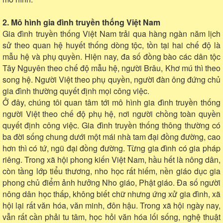
2. Mô hình gia đình truyền thống Việt Nam
Gia đình truyền thống Việt Nam trải qua hàng ngàn năm lịch
sử theo quan hệ huyết thống dòng tộc, tồn tại hai chế độ là
mẫu hệ và phụ quyền. Hiện nay, đa số đồng bào các dân tộc
Tây Nguyên theo chế độ mẫu hệ, người Brâu, Khơ mú thì theo
song hệ. Người Việt theo phụ quyền, người đàn ông đứng chủ
gia đình thường quyết định mọi công việc.
Ở đây, chúng tôi quan tâm tới mô hình gia đình truyền thống
người Việt theo chế độ phụ hệ, nơi người chồng toàn quyền
quyết định công việc. Gia đình truyền thống thông thường có
ba đời sống chung dưới một mái nhà tam đại đồng đường, cao
hơn thì có tứ, ngũ đại đồng đường. Từng gia đình có gia pháp
riêng. Trong xã hội phong kiến Việt Nam, hầu hết là nông dân,
còn tầng lớp tiểu thương, nho học rất hiếm, nền giáo dục gia
phong chủ điểm ảnh hưởng Nho giáo, Phật giáo. Đa số người
nông dân học thấp, không biết chữ nhưng ứng xử gia đình, xã
hội lại rất văn hóa, văn minh, đôn hậu. Trong xã hội ngày nay,
vẫn rất cần phải tu tâm, học hỏi văn hóa lối sống, nghệ thuật