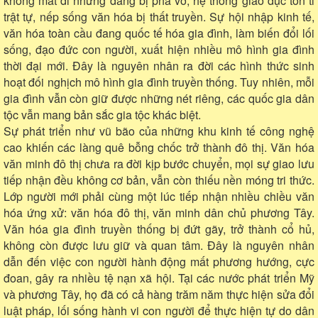
không mất đi nhưng đang bị phá vỡ, hệ thống giáo dục tôn ti
trật tự, nếp sống văn hóa bị thất truyền. Sự hội nhập kinh tế,
văn hóa toàn cầu đang quốc tế hóa gia đình, làm biến đổi lối
sống, đạo đức con người, xuất hiện nhiều mô hình gia đình
thời đại mới. Đây là nguyên nhân ra đời các hình thức sinh
hoạt đối nghịch mô hình gia đình truyền thống. Tuy nhiên, mỗi
gia đình vẫn còn giữ được những nét riêng, các quốc gia dân
tộc vẫn mang bản sắc gia tộc khác biệt.
Sự phát triển như vũ bão của những khu kinh tế công nghệ
cao khiến các làng quê bỗng chốc trở thành đô thị. Văn hóa
văn minh đô thị chưa ra đời kịp bước chuyển, mọi sự giao lưu
tiếp nhận đều không cơ bản, vẫn còn thiếu nền móng tri thức.
Lớp người mới phải cùng một lúc tiếp nhận nhiều chiều văn
hóa ứng xử: văn hóa đô thị, văn minh dân chủ phương Tây.
Văn hóa gia đình truyền thống bị đứt gãy, trở thành cổ hủ,
không còn được lưu giữ và quan tâm. Đây là nguyên nhân
dẫn đến việc con người hành động mất phương hướng, cực
đoan, gây ra nhiều tệ nạn xã hội. Tại các nước phát triển Mỹ
và phương Tây, họ đã có cả hàng trăm năm thực hiện sửa đổi
luật pháp, lối sống hành vi con người để thực hiện tự do dân