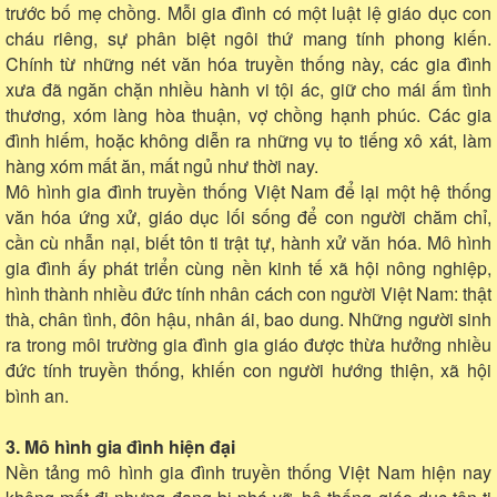
trước bố mẹ chồng. Mỗi gia đình có một luật lệ giáo dục con
cháu riêng, sự phân biệt ngôi thứ mang tính phong kiến.
Chính từ những nét văn hóa truyền thống này, các gia đình
xưa đã ngăn chặn nhiều hành vi tội ác, giữ cho mái ấm tình
thương, xóm làng hòa thuận, vợ chồng hạnh phúc. Các gia
đình hiếm, hoặc không diễn ra những vụ to tiếng xô xát, làm
hàng xóm mất ăn, mất ngủ như thời nay.
Mô hình gia đình truyền thống Việt Nam để lại một hệ thống
văn hóa ứng xử, giáo dục lối sống để con người chăm chỉ,
cần cù nhẫn nại, biết tôn ti trật tự, hành xử văn hóa. Mô hình
gia đình ấy phát triển cùng nền kinh tế xã hội nông nghiệp,
hình thành nhiều đức tính nhân cách con người Việt Nam: thật
thà, chân tình, đôn hậu, nhân ái, bao dung. Những người sinh
ra trong môi trường gia đình gia giáo được thừa hưởng nhiều
đức tính truyền thống, khiến con người hướng thiện, xã hội
bình an.
3. Mô hình gia đình hiện đại
Nền tảng mô hình gia đình truyền thống Việt Nam hiện nay