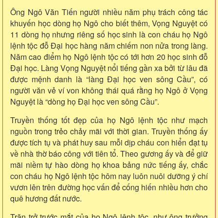
Ông Ngô Văn Tiến người nhiều năm phụ trách công tác
khuyến học dòng họ Ngô cho biết thêm, Vọng Nguyệt có
11 dòng họ nhưng riêng số học sinh là con cháu họ Ngô
lệnh tộc đỗ Đại học hàng năm chiếm non nửa trong làng.
Năm cao điểm họ Ngô lệnh tộc có tới hơn 20 học sinh đỗ
Đại học. Làng Vọng Nguyệt nổi tiếng gần xa bởi từ lâu đã
được mệnh danh là “làng Đại học ven sông Cầu”, có
người văn vẻ ví von không thái quá rằng họ Ngô ở Vọng
Nguyệt là “dòng họ Đại học ven sông Cầu”.
Truyền thống tốt đẹp của họ Ngô lệnh tộc như mạch
nguồn trong trẻo chảy mãi với thời gian. Truyền thống ấy
được tích tụ và phát huy sau mỗi dịp cháu con hiển đạt tụ
về nhà thờ báo công với tiên tổ. Theo gương ấy và để giữ
mãi niềm tự hào dòng họ khoa bảng nức tiếng ấy, chắc
con cháu họ Ngô lệnh tộc hôm nay luôn nuôi dưỡng ý chí
vươn lên trên đường học vấn để cống hiến nhiều hơn cho
quê hương đất nước.
Trăn trở trước mắt của họ Ngô lệnh tộc, như ông trưởng