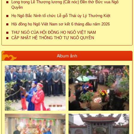
Long trọng Lễ Thượng lương (Cất nóc) Đền thờ Đức vua Ngô
Quyền
Họ Ngô Bắc Ninh tổ chức Lễ giỗ Thái úy Lý Thường Kiệt
Hội đồng họ Ngô Việt Nam sơ kết 6 tháng đầu năm 2026
THƯ NGỎ CỦA HỘI ĐỒNG HỌ NGÔ VIỆT NAM
CẬP NHẬT HỆ THỐNG THỜ TỰ NGÔ QUYỀN
Album ảnh