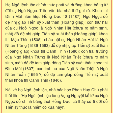
Họ Ngô lệnh tộc chính thức phát về đường khoa bảng từ
đời cụ Ngô Ngọc. Trên văn bia nhà thờ ghi rõ: Khoa thi
Đinh Mùi niên hiệu Hồng Đức 18 (1487), Ngô Ngọc đỗ
đệ nhị giáp Tiến sỹ xuất thân (Hoàng giáp); con thứ hai
của cụ Ngô Ngọc là Ngô Nhân Hải (chưa rõ năm sinh,
mất) đỗ đệ nhị giáp Tiến sỹ xuất thân (Hoàng giáp) khoa
thi Mậu Thìn (1508); cháu nội cụ Ngô Nhân Hải là Ngô
Nhân Trừng (1539-1593) đỗ đệ nhị giáp Tiến sỹ xuất thân
(Hoàng giáp) khoa thi Canh Thìn (1580); con trai trưởng
của Ngô Nhân Trừng là Ngô Nhân Triệt (chưa rõ năm
sinh, mất) đỗ đệ tam giáp đồng Tiến sỹ xuất thân khoa thi
Đinh Mùi (1607); con trai thứ của Ngô Nhân Triệt là Ngô
Nhân Tuấn (1595-?) đỗ đệ tam giáp đồng Tiến sỹ xuất
thân khoa thi Canh Thìn (1640).
Nói về họ Ngô lệnh tộc, nhà bác học Phan Huy Chú phải
thốt lên: “Họ Ngô lệnh tộc làng Vọng Nguyệt kể từ cụ Ngô
Ngọc đỗ chính bảng thời Hồng Đức, cả thảy có 5 đời đỗ
Tiến sỹ thực là hiếm có xưa nay!”.