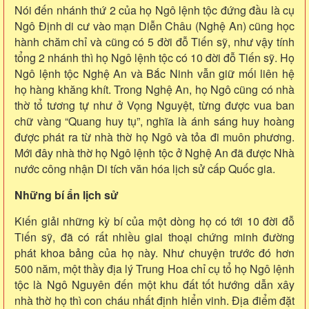
Nói đến nhánh thứ 2 của họ Ngô lệnh tộc đứng đầu là cụ
Ngô Định di cư vào mạn Diễn Châu (Nghệ An) cũng học
hành chăm chỉ và cũng có 5 đời đỗ Tiến sỹ, như vậy tính
tổng 2 nhánh thì họ Ngô lệnh tộc có 10 đời đỗ Tiến sỹ. Họ
Ngô lệnh tộc Nghệ An và Bắc Ninh vẫn giữ mối liên hệ
họ hàng khăng khít. Trong Nghệ An, họ Ngô cũng có nhà
thờ tổ tương tự như ở Vọng Nguyệt, từng được vua ban
chữ vàng “Quang huy tụ”, nghĩa là ánh sáng huy hoàng
được phát ra từ nhà thờ họ Ngô và tỏa đi muôn phương.
Mới đây nhà thờ họ Ngô lệnh tộc ở Nghệ An đã được Nhà
nước công nhận Di tích văn hóa lịch sử cấp Quốc gia.
Những bí ẩn lịch sử
Kiến giải những kỳ bí của một dòng họ có tới 10 đời đỗ
Tiến sỹ, đã có rất nhiều giai thoại chứng minh đường
phát khoa bảng của họ này. Như chuyện trước đó hơn
500 năm, một thầy địa lý Trung Hoa chỉ cụ tổ họ Ngô lệnh
tộc là Ngô Nguyên đến một khu đất tốt hướng dẫn xây
nhà thờ họ thì con cháu nhất định hiển vinh. Địa điểm đặt