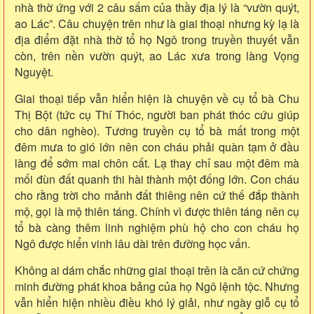
nhà thờ ứng với 2 câu sấm của thầy địa lý là “vườn quýt,
ao Lác”. Câu chuyện trên như là giai thoại nhưng kỳ lạ là
địa điểm đặt nhà thờ tổ họ Ngô trong truyền thuyết vẫn
còn, trên nền vườn quýt, ao Lác xưa trong làng Vọng
Nguyệt.
Giai thoại tiếp vẫn hiển hiện là chuyện về cụ tổ bà Chu
Thị Bột (tức cụ Thí Thóc, người ban phát thóc cứu giúp
cho dân nghèo). Tương truyền cụ tổ bà mất trong một
đêm mưa to gió lớn nên con cháu phải quàn tạm ở đầu
làng để sớm mai chôn cất. Lạ thay chỉ sau một đêm mà
mối đùn đất quanh thi hài thành một đống lớn. Con cháu
cho rằng trời cho mảnh đất thiêng nên cứ thế đắp thành
mộ, gọi là mộ thiên táng. Chính vì được thiên táng nên cụ
tổ bà càng thêm linh nghiệm phù hộ cho con cháu họ
Ngô được hiển vinh lâu dài trên đường học vấn.
Không ai dám chắc những giai thoại trên là căn cứ chứng
minh đường phát khoa bảng của họ Ngô lệnh tộc. Nhưng
vẫn hiển hiện nhiều điều khó lý giải, như ngày giỗ cụ tổ