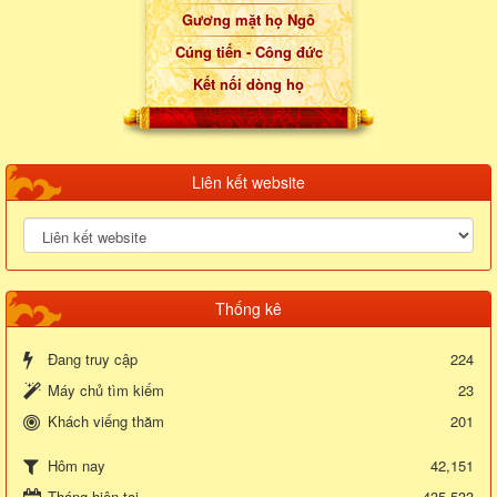
Gương mặt họ Ngô
Cúng tiến - Công đức
Kết nối dòng họ
Liên kết website
Thống kê
Đang truy cập
224
Máy chủ tìm kiếm
23
Khách viếng thăm
201
42,151
Hôm nay
Tháng hiện tại
435,533