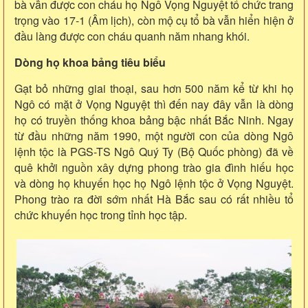
bà vẫn được con cháu họ Ngô Vọng Nguyệt tổ chức trang
trọng vào 17-1 (Âm lịch), còn mộ cụ tổ bà vẫn hiển hiện ở
đầu làng được con cháu quanh năm nhang khói.
Dòng họ khoa bảng tiêu biểu
Gạt bỏ những giai thoại, sau hơn 500 năm kể từ khi họ
Ngô có mặt ở Vọng Nguyệt thì đến nay đây vẫn là dòng
họ có truyền thống khoa bảng bậc nhất Bắc Ninh. Ngay
từ đầu những năm 1990, một người con của dòng Ngô
lệnh tộc là PGS-TS Ngô Quý Ty (Bộ Quốc phòng) đã về
quê khởi nguồn xây dựng phong trào gia đình hiếu học
và dòng họ khuyến học họ Ngô lệnh tộc ở Vọng Nguyệt.
Phong trào ra đời sớm nhất Hà Bắc sau có rất nhiều tổ
chức khuyến học trong tỉnh học tập.