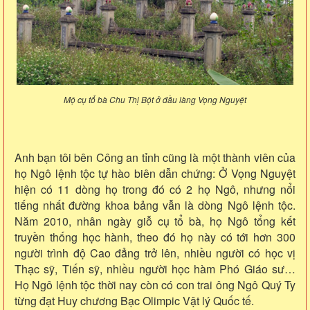
Mộ cụ tổ bà Chu Thị Bột ở đầu làng Vọng Nguyệt
Anh bạn tôi bên Công an tỉnh cũng là một thành viên của
họ Ngô lệnh tộc tự hào biên dẫn chứng: Ở Vọng Nguyệt
hiện có 11 dòng họ trong đó có 2 họ Ngô, nhưng nổi
tiếng nhất đường khoa bảng vẫn là dòng Ngô lệnh tộc.
Năm 2010, nhân ngày giỗ cụ tổ bà, họ Ngô tổng kết
truyền thống học hành, theo đó họ này có tới hơn 300
người trình độ Cao đẳng trở lên, nhiều người có học vị
Thạc sỹ, Tiến sỹ, nhiều người học hàm Phó Giáo sư…
Họ Ngô lệnh tộc thời nay còn có con trai ông Ngô Quý Ty
từng đạt Huy chương Bạc Olimpic Vật lý Quốc tế.