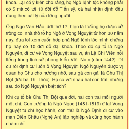
khoa. Lại có ý kiến cho rằng, họ Ngô lệnh tộc không phải
có 5 mà có tới 10 đời đỗ Tiến sỹ, cả hai nhận định đều
đúng theo cái lý của từng người.
Ông Ngô Văn Hảo, đời thứ 17, hiện là trưởng họ được cử
trông coi nhà thờ tổ họ Ngô ở Vọng Nguyệt từ hơn 30 năm
nay, đưa tôi xem cuốn hợp phả Ngô lệnh tộc minh chứng
họ này có 10 đời đỗ đại khoa. Theo đó cụ tổ là Ngô
Nguyên, di cư về Vọng Nguyệt sau vụ án Lệ Chi Viên nổi
tiếng trong lịch sử phong kiến Việt Nam (năm 1442). Di
cư rồi định cư luôn ở Vọng Nguyệt, Ngô Nguyên được vị
quan họ Chu cho nương nhờ, sau gả con gái là Chu Thị
Bột (tức bà Thí Thóc). Họ có với nhau hai con trai, nhưng
sau đó Ngô Nguyên biệt tích?
Khi cụ tổ bà Chu Thị Bột qua đời, hai con trai mỗi người
một chí. Con trưởng là Ngô Ngọc (1451-1519) ở lại Vọng
Nguyệt tu chí học hành, con thứ là Ngô Định di cư vào
mạn Diễn Châu (Nghệ An) lập nghiệp và cũng học hành
chăm chỉ.