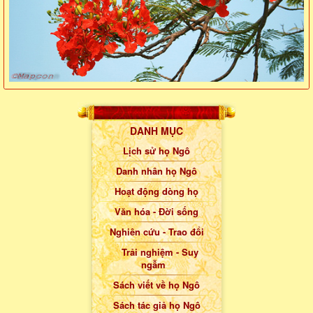
DANH MỤC
Lịch sử họ Ngô
Danh nhân họ Ngô
Hoạt động dòng họ
Văn hóa - Đời sống
Nghiên cứu - Trao đổi
Trải nghiệm - Suy
ngẫm
Sách viết về họ Ngô
Sách tác giả họ Ngô