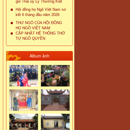
giỗ Thái úy Lý Thường Kiệt
Hội đồng họ Ngô Việt Nam sơ
kết 6 tháng đầu năm 2026
THƯ NGỎ CỦA HỘI ĐỒNG
HỌ NGÔ VIỆT NAM
CẬP NHẬT HỆ THỐNG THỜ
TỰ NGÔ QUYỀN
Album ảnh