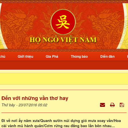
chủ
Giới thiệu
Gia Phả
Thông báo
Diễn đàn
Đến với những vần thơ hay
Thứ bảy - 23/07/2016 05:02
Đi về nơi ấy năm xưa/Quanh sườn núi dựng gió mưa xoay vần/Hoa
cài vành mũ hành quân/Cơm rừng rau đắng bao lần bên nhau...