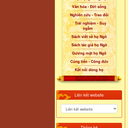
Văn hóa - Đời sống
Nghiên cứu - Trao đổi
Trải nghiệm - Suy
ngẫm
Sách viết về họ Ngô
Sách tác giả họ Ngô
Gương mặt họ Ngô
Cúng tiến - Công đức
Kết nối dòng họ
Liên kết website
Thống kê