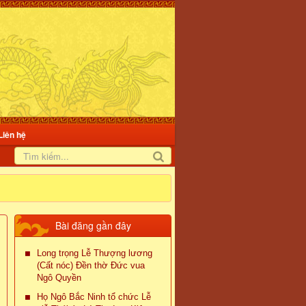
Liên hệ
Bài đăng gần đây
Long trọng Lễ Thượng lương
(Cất nóc) Đền thờ Đức vua
Ngô Quyền
Họ Ngô Bắc Ninh tổ chức Lễ