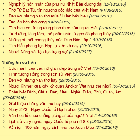
Nghịch lý hôn nhân của phụ nữ Nhật Bản đương đại
(20/10/2016)
Thờ Tứ Bất Tử, tín ngưỡng độc đáo của Việt Nam
(01/08/2016)
Đến với những vần thơ mùa Vu lan báo hiếu
(14/08/2016)
Tục lập bàn thờ vọng
(24/08/2016)
Tìm hiểu về tín ngưỡng phồn thực của người Việt
(27/01/2017)
Từ đường, lăng tẩm, mộ phần nhìn từ góc độ phong thủy
(04/09/2016)
Những bí mật phong thủy của Dinh Độc Lập
(16/10/2016)
Tìm hiểu phong tục Hợp tự xưa và nay
(29/10/2016)
Người Nùng và “tập tục trọng vợ”
(31/01/2017)
Những tin cũ hơn
Sức mạnh của các nữ gián điệp trong sử Việt
(13/07/2016)
Hình tượng Rồng trong lịch sử Việt
(20/06/2016)
Đến với những vần thơ hay
(29/05/2016)
Người Khmer xưa xây kỳ quan Angkor Wat như thế nào?
(05/07/2016)
Phân biệt Đình, Chùa, Đền, Miếu, Nghè, Điện, Phủ, Quán, Am,…
(20/05/2016)
Giới thiệu những vần thơ hay
(08/04/2016)
Ngày 20/3 - Ngày Quốc tế Hạnh phúc
(20/03/2016)
Văn hóa lễ chùa chẳng giống ai của người Việt
(14/03/2016)
Lịch sử và ý nghĩa ngày Quốc tế phụ nữ 8-3
(08/03/2016)
Kỷ niệm 100 năm ngày sinh nhà thơ Xuân Diệu
(21/02/2016)