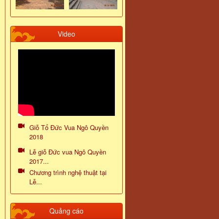
Video
Giỗ Tổ Đức Vua Ngô Quyền
2018
Lễ giỗ Đức vua Ngô Quyền
2017...
Chương trình nghệ thuật tại
Lễ...
Quảng cáo