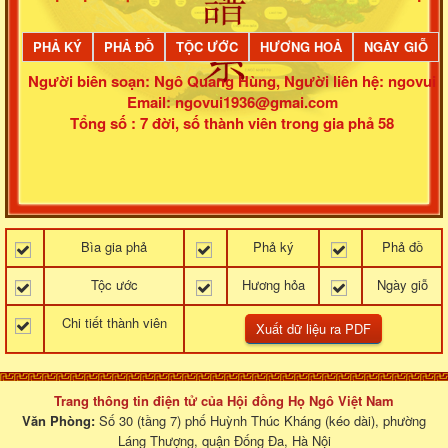
PHẢ KÝ
PHẢ ĐỒ
TỘC ƯỚC
HƯƠNG HOẢ
NGÀY GIỖ
Người biên soạn: Ngô Quang Hùng
,
Người liên hệ: ngovui
Email: ngovui1936@gmai.com
Tổng số : 7 đời, số thành viên trong gia phả 58
Bìa gia phả
Phả ký
Phả đồ
Tộc ước
Hương hỏa
Ngày giỗ
Chi tiết thành viên
Trang thông tin điện tử của Hội đồng Họ Ngô Việt Nam
Văn Phòng:
Số 30 (tầng 7) phố Huỳnh Thúc Kháng (kéo dài), phường
Láng Thượng, quận Đống Đa, Hà Nội