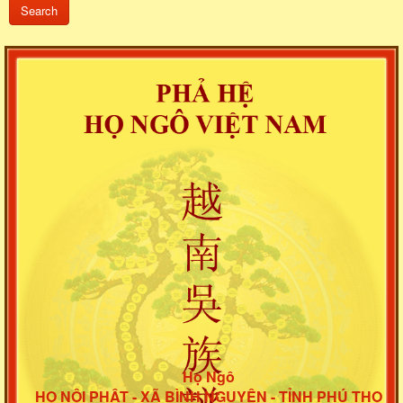
Họ Ngô
HỌ NỘI PHẬT - XÃ BÌNH NGUYÊN - TỈNH PHÚ THỌ