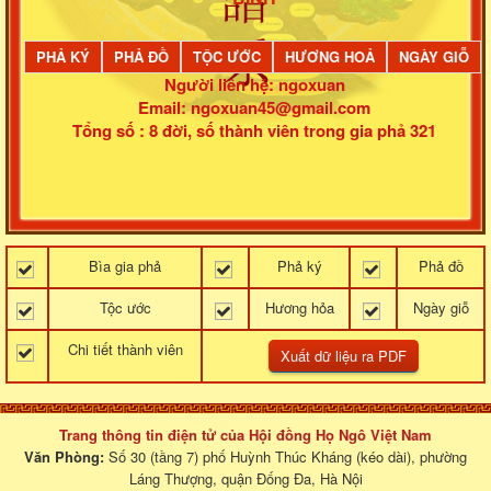
PHẢ KÝ
PHẢ ĐỒ
TỘC ƯỚC
HƯƠNG HOẢ
NGÀY GIỖ
Người liên hệ: ngoxuan
Email: ngoxuan45@gmail.com
Tổng số : 8 đời, số thành viên trong gia phả 321
Bìa gia phả
Phả ký
Phả đồ
Tộc ước
Hương hỏa
Ngày giỗ
Chi tiết thành viên
Trang thông tin điện tử của Hội đồng Họ Ngô Việt Nam
Văn Phòng:
Số 30 (tầng 7) phố Huỳnh Thúc Kháng (kéo dài), phường
Láng Thượng, quận Đống Đa, Hà Nội