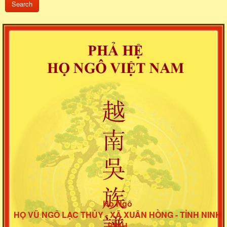
Họ Ngô
HỌ VŨ NGÔ LẠC THỦY - XÃ XUÂN HỒNG - TỈNH NINH
BÌNH