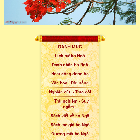
DANH MỤC
Lịch sử họ Ngô
Danh nhân họ Ngô
Hoạt động dòng họ
Văn hóa - Đời sống
Nghiên cứu - Trao đổi
Trải nghiệm - Suy
ngẫm
Sách viết về họ Ngô
Sách tác giả họ Ngô
Gương mặt họ Ngô