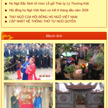
Họ Ngô Bắc Ninh tổ chức Lễ giỗ Thái úy Lý Thường Kiệt
Hội đồng họ Ngô Việt Nam sơ kết 6 tháng đầu năm 2026
THƯ NGỎ CỦA HỘI ĐỒNG HỌ NGÔ VIỆT NAM
CẬP NHẬT HỆ THỐNG THỜ TỰ NGÔ QUYỀN
Album ảnh