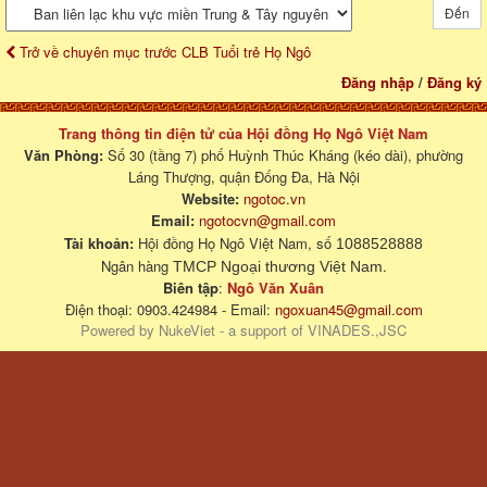
Đến
Trở về chuyên mục trước CLB Tuổi trẻ Họ Ngô
Đăng nhập
/
Đăng ký
Trang thông tin điện tử của Hội đồng Họ Ngô Việt Nam
Văn Phòng:
Số 30 (tầng 7) phố Huỳnh Thúc Kháng (kéo dài), phường
Láng Thượng, quận Đống Đa, Hà Nội
Website:
ngotoc.vn
Email:
ngotocvn@gmail.com
Tài khoản:
Hội đồng Họ Ngô Việt Nam, số
1088528888
Ngân hàng
.
TMCP Ngoại thương Việt Nam
Biên tập
:
Ngô Văn Xuân
Điện thoại: 0903.424984 - Email:
ngoxuan45@gmail.com
Powered by
NukeViet
- a support of
VINADES.,JSC