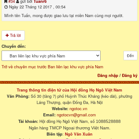
#34
gửi bởi
Tuanr6
Ngày 22 Tháng 12 2017 , 00:54
Mình tên Tuấn, mong được giao lưu tại miền Nam cùng mọi người.
Trả lời
Chuyển đến:
Đến
Trở về chuyên mục trước Ban liên lạc khu vực phía Nam
Đăng nhập
/
Đăng ký
Trang thông tin điện tử của Hội đồng Họ Ngô Việt Nam
Văn Phòng:
Số 30 (tầng 7) phố Huỳnh Thúc Kháng (kéo dài), phường
Láng Thượng, quận Đống Đa, Hà Nội
Website:
ngotoc.vn
Email:
ngotocvn@gmail.com
Tài khoản:
Hội đồng Họ Ngô Việt Nam, số
1088528888
Ngân hàng
.
TMCP Ngoại thương Việt Nam
Biên tập
:
Ngô Văn Xuân