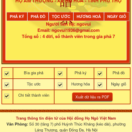
HỌ ẤM THƯỢNG - XÃ HẠ HÒA - TỈNH PHÚ THỌ
PHẢ KÝ
PHẢ ĐỒ
TỘC ƯỚC
HƯƠNG HOẢ
NGÀY GIỖ
Người liên hệ: ngovui
Email: ngovui1936@gmai.com
Tổng số : 4 đời, số thành viên trong gia phả 7
Bìa gia phả
Phả ký
Phả đồ
Tộc ước
Hương hỏa
Ngày giỗ
Chi tiết thành viên
Trang thông tin điện tử của Hội đồng Họ Ngô Việt Nam
Văn Phòng:
Số 30 (tầng 7) phố Huỳnh Thúc Kháng (kéo dài), phường
Láng Thượng, quận Đống Đa, Hà Nội