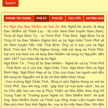
THÔNG TIN CHUNG
PHẢ KÝ
PHẢ ĐỒ
TỘC ƯỚC
HƯƠNG HOẢ
Họ Ngô khu Đan Nhiệm xã Vạn An
tỉnh Nghệ An
(trước là làng
Đan Nhiễm xã Thịnh Lạc - thị trấn Nam Đàn huyện Nam Đàn):
Thủy tổ Ngô Đình Tứ - từ Trình Phố, Thái Bình. Ngô Đình Tứ là
Thủy tổ họ Đan Nhiệm (Nghệ An) và họ Ngô thôn Trình Phổ xã
An Ninh huyện Tiền Hải, Thái Bình. Ông có 3 trai; con cả Ngô
Đình Tính làm Tri Phủ Nghia Hưng, mất mộ táng tai Trình Phổ,
hai con trai theo mẹ về làng Đan Nhiễm cải sang họ Nguyễn, đến
năm 1927 con cháu lấy lại họ Ngô.
Ngô Đình Tứ - Thủy tổ họ Đan Nhiễm - Nghệ An và họ Trình Phổ
- Thái Bình có 3 con trai: Ngô Chân Tính, Ngô Đình Ánh và Ngô
Đình Hạp. Ngô Đình Hạp vô tự. Còn con cháu hai người anh đều
đổi sang họ Nguyễn với lý do và thời điểm khác nhau.
- Con trưởng Ngô Chân Tính, đồng tri phủ Nghĩa Hưng có mộ tại
Trình Phố. Sau khi ông chết, “gặp thời Lê mạt binh cách”, bà vợ
họ Chu dẫn hai con trai là Phúc Thiện và Hữu Điền theo ông Võ
Trọng Tuân là “Trưởng quan Nghệ xứ, Đan Nhiễm thôn” về quê
ông. Đan Nhiễm thuộc xã Thịnh Lạc tổng Xuân Liễu huyện Nam
Đàn phủ Anh Sơn tỉnh Nghệ An, nay là thị trấn Nam Đàn. Khi đến