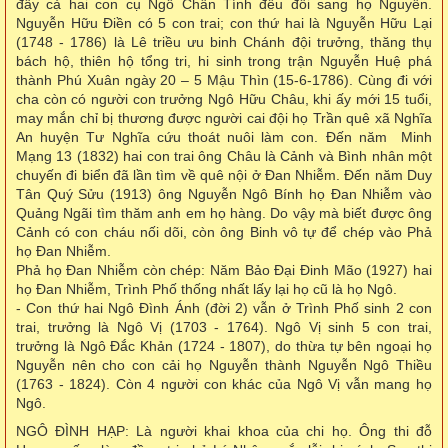
đây cả hai con cụ Ngô Chân Tính đều đổi sang họ Nguyễn.
Nguyễn Hữu Điền có 5 con trai; con thứ hai là Nguyễn Hữu Lại
(1748 - 1786) là Lê triều ưu binh Chánh đội trưởng, thăng thụ
bách hộ, thiên hộ tổng tri, hi sinh trong trận Nguyễn Huệ phá
thành Phú Xuân ngày 20 – 5 Mậu Thìn (15-6-1786). Cùng đi với
cha còn có người con trưởng Ngô Hữu Châu, khi ấy mới 15 tuổi,
may mắn chỉ bị thương được người cai đội họ Trần quê xã Nghĩa
An huyện Tư Nghĩa cứu thoát nuôi làm con. Đến năm Minh
Mạng 13 (1832) hai con trai ông Châu là Cảnh và Bình nhân một
chuyến đi biển đã lần tìm về quê nội ở Đan Nhiễm. Đến năm Duy
Tân Quý Sửu (1913) ông Nguyễn Ngô Bính họ Đan Nhiễm vào
Quảng Ngãi tìm thăm anh em họ hàng. Do vậy mà biết được ông
Cảnh có con cháu nối dõi, còn ông Binh vô tự để chép vào Phả
họ Đan Nhiễm.
Phả họ Đan Nhiễm còn chép: Năm Bảo Đại Đinh Mão (1927) hai
họ Đan Nhiễm, Trình Phố thống nhất lấy lại họ cũ là họ Ngô.
- Con thứ hai Ngô Đình Ánh (đời 2) vẫn ở Trình Phố sinh 2 con
trai, trưởng là Ngô Vị (1703 - 1764). Ngô Vị sinh 5 con trai,
trưởng là Ngô Đắc Khản (1724 - 1807), do thừa tự bên ngoại họ
Nguyễn nên cho con cải họ Nguyễn thành Nguyễn Ngô Thiều
(1763 - 1824). Còn 4 người con khác của Ngô Vị vẫn mang họ
Ngô.
NGÔ ĐÌNH HẠP: Là người khai khoa của chi họ. Ông thi đỗ