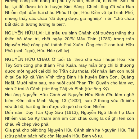
Hương cống làm đồng tri phủ Lý Nhân, mắc lỗi, bị cách. Sau thi
lại, lại đỗ được bổ tri huyện Kim Bảng. Chính ông đã vào Đan
Nhiễm định dẫn hai cháu Phúc Thiện, Hữu Điền về lại Trình Phố,
nhưng thấy các cháu “đã dựng được gia nghiệp”, nên “chú cháu
bất đắc dĩ tương tương lệ biệt”.
NGUYỄN HỮU LAI: Lê triều ưu binh Chánh đội trưởng thăng thụ
thiên hộ tổng tri, chết ngày 20/5/ Mậu Thìn (1786) trong trận
Nguyễn Huệ công phá thành Phú Xuân. Ông còn 2 con trai: Hữu
Phả (sinh 1gái), Hữu Hòe (vô tự).
NGUYỄN HỮU CHÂU: Ở tuổi 15, theo cha vào Thuận Hóa, khi
Tây Sơn công phá thành Phú Xuân, may mắn ông chỉ bị thương
được một người cai đội họ Trần cứu thoát, rồi nhận làm con nuôi
ở tại Sa Kỳ xã Yên Vĩnh tổng Bình Hà huyện Bình Sơn, Quảng
Ngãi. Mười năm sau, mẹ nuôi cưới Phan Thị Quyển cho làm vợ,
sinh 2 trai là Cánh (tức ông Tài) và Bình (tức ông Ký).
Hai ông Nguyễn Hữu Cánh và Nguyễn Hữu Bình đều làm nghề
biển. Đến năm Minh Mạng 13 (1832), sau 2 tháng vừa đi biển
vừa đi bộ, hai ông tìm được về quê cha Đan Nhiễm.
Đến năm Duy Tân Quý Sửu (1913), Nguyễn Ngô Bính họ Đan
Nhiễm vào Sa Kỳ thăm anh em con cháu cũng là để ghi tên con
cháu về chép vào phả.
Gia phả cho biết ông Nguyễn Hữu Cánh sinh hạ Nguyễn Hữu Tài
(cửu phẩm bách hộ); còn Nguyễn Hữu Bình vô tự.