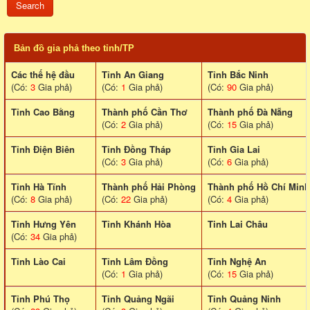
Bản đồ gia phả theo tỉnh/TP
Các thế hệ đầu
Tỉnh An Giang
Tỉnh Bắc Ninh
(Có:
3
Gia phả)
(Có:
1
Gia phả)
(Có:
90
Gia phả)
Tỉnh Cao Bằng
Thành phố Cần Thơ
Thành phố Đà Nẵng
(Có:
2
Gia phả)
(Có:
15
Gia phả)
Tỉnh Điện Biên
Tỉnh Đồng Tháp
Tỉnh Gia Lai
(Có:
3
Gia phả)
(Có:
6
Gia phả)
Tỉnh Hà Tĩnh
Thành phố Hải Phòng
Thành phố Hồ Chí Minh
(Có:
8
Gia phả)
(Có:
22
Gia phả)
(Có:
4
Gia phả)
Tỉnh Hưng Yên
Tỉnh Khánh Hòa
Tinh Lai Châu
(Có:
34
Gia phả)
Tỉnh Lào Cai
Tỉnh Lâm Đồng
Tỉnh Nghệ An
(Có:
1
Gia phả)
(Có:
15
Gia phả)
Tỉnh Phú Thọ
Tỉnh Quảng Ngãi
Tỉnh Quảng Ninh