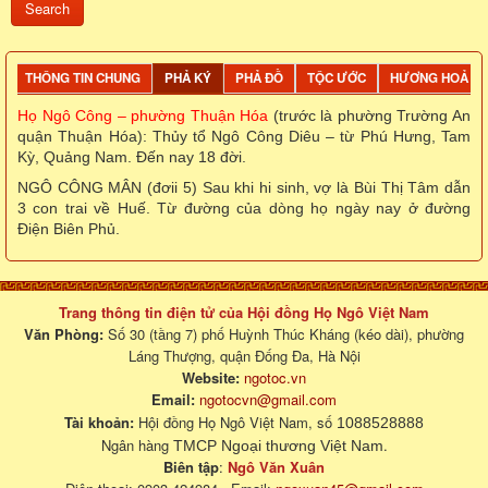
THÔNG TIN CHUNG
PHẢ KÝ
PHẢ ĐỒ
TỘC ƯỚC
HƯƠNG HOẢ
Họ Ngô Công – phường Thuận Hóa
(trước là phường Trường An
quận Thuận Hóa): Thủy tổ Ngô Công Diêu – từ Phú Hưng, Tam
Kỳ, Quảng Nam. Đến nay 18 đời.
NGÔ CÔNG MÂN (đơii 5) Sau khi hi sinh, vợ là Bùi Thị Tâm dẫn
3 con trai về Huế. Từ đường của dòng họ ngày nay ở đường
Điện Biên Phủ.
Trang thông tin điện tử của Hội đồng Họ Ngô Việt Nam
Văn Phòng:
Số 30 (tầng 7) phố Huỳnh Thúc Kháng (kéo dài), phường
Láng Thượng, quận Đống Đa, Hà Nội
Website:
ngotoc.vn
Email:
ngotocvn@gmail.com
Tài khoản:
Hội đồng Họ Ngô Việt Nam, số
1088528888
Ngân hàng
.
TMCP Ngoại thương Việt Nam
Biên tập
:
Ngô Văn Xuân