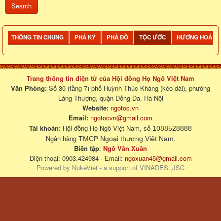
THÔNG TIN CHUNG
PHẢ KÝ
PHẢ ĐỒ
TỘC ƯỚC
HƯƠNG HOẢ
Trang thông tin điện tử của Hội đồng Họ Ngô Việt Nam
Văn Phòng:
Số 30 (tầng 7) phố Huỳnh Thúc Kháng (kéo dài), phường
Láng Thượng, quận Đống Đa, Hà Nội
Website:
ngotoc.vn
Email:
ngotocvn@gmail.com
Tài khoản:
Hội đồng Họ Ngô Việt Nam, số
1088528888
Ngân hàng
.
TMCP Ngoại thương Việt Nam
Biên tập
:
Ngô Văn Xuân
Điện thoại: 0903.424984 - Email:
ngoxuan45@gmail.com
Powered by
NukeViet
- a support of
VINADES.,JSC