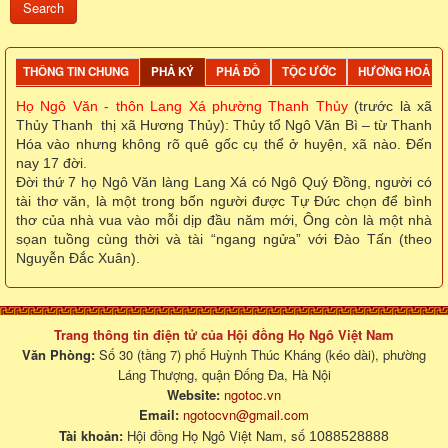
THÔNG TIN CHUNG
PHẢ KÝ
PHẢ ĐỒ
TỘC ƯỚC
HƯƠNG HOẢ
Họ Ngô Văn - thôn Lang Xá phường Thanh Thủy
(trước là xã
Thủy Thanh thị xã Hương Thủy): Thủy tổ Ngô Văn Bì – từ Thanh
Hóa vào nhưng
không rõ quê gốc cụ thể ở huyện, xã nào
. Đến
nay 17 đời.
Đời thứ 7 họ Ngô Văn làng Lang Xá có Ngô Quý Đồng, người có
tài thơ văn, là một trong bốn người được Tự Đức chọn để bình
thơ của nhà vua vào mỗi dịp đầu năm mới, Ông còn là một nhà
sọan tuồng cùng thời và tài “ngang ngửa” với Đào Tấn (theo
Nguyễn Đắc Xuân).
Trang thông tin điện tử của Hội đồng Họ Ngô Việt Nam
Văn Phòng:
Số 30 (tầng 7) phố Huỳnh Thúc Kháng (kéo dài), phường
Láng Thượng, quận Đống Đa, Hà Nội
Website:
ngotoc.vn
Email:
ngotocvn@gmail.com
Tài khoản:
Hội đồng Họ Ngô Việt Nam, số
1088528888