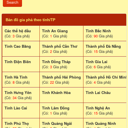
Bản đồ gia phả theo tỉnh/TP
Các thế hệ đầu
Tỉnh An Giang
Tỉnh Bắc Ninh
(Có:
3
Gia phả)
(Có:
1
Gia phả)
(Có:
90
Gia phả)
Tỉnh Cao Bằng
Thành phố Cần Thơ
Thành phố Đà Nẵng
(Có:
2
Gia phả)
(Có:
15
Gia phả)
Tỉnh Điện Biên
Tỉnh Đồng Tháp
Tỉnh Gia Lai
(Có:
3
Gia phả)
(Có:
6
Gia phả)
Tỉnh Hà Tĩnh
Thành phố Hải Phòng
Thành phố Hồ Chí Minh
(Có:
8
Gia phả)
(Có:
22
Gia phả)
(Có:
4
Gia phả)
Tỉnh Hưng Yên
Tỉnh Khánh Hòa
Tinh Lai Châu
(Có:
34
Gia phả)
Tỉnh Lào Cai
Tỉnh Lâm Đồng
Tỉnh Nghệ An
(Có:
1
Gia phả)
(Có:
15
Gia phả)
Tỉnh Phú Thọ
Tỉnh Quảng Ngãi
Tỉnh Quảng Ninh