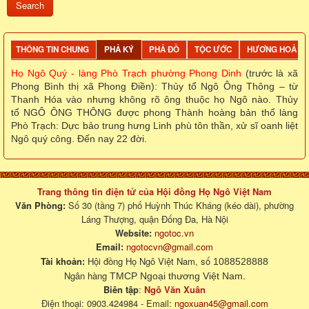
THÔNG TIN CHUNG
PHẢ KÝ
PHẢ ĐỒ
TỘC ƯỚC
HƯƠNG HOẢ
Họ Ngô Quý - làng Phò Trạch phường Phong Dinh
(trước là xã
Phong Bình thị xã Phong Điền): Thủy tổ Ngô Ông Thông – từ
Thanh Hóa vào nhưng
không rõ ông thuộc họ Ngô nào
.
Thủy
tổ NGÔ ÔNG THÔNG được phong Thành hoàng bản thổ làng
Phò Trạch: Dực bảo trung hưng Linh phù tôn thần, xử sĩ oanh liệt
Ngô quý công.
Đến nay 22 đời.
Trang thông tin điện tử của Hội đồng Họ Ngô Việt Nam
Văn Phòng:
Số 30 (tầng 7) phố Huỳnh Thúc Kháng (kéo dài), phường
Láng Thượng, quận Đống Đa, Hà Nội
Website:
ngotoc.vn
Email:
ngotocvn@gmail.com
Tài khoản:
Hội đồng Họ Ngô Việt Nam, số
1088528888
Ngân hàng
.
TMCP Ngoại thương Việt Nam
Biên tập
:
Ngô Văn Xuân
Điện thoại: 0903.424984 - Email:
ngoxuan45@gmail.com