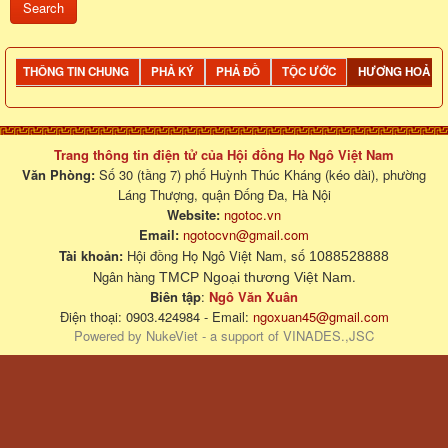
THÔNG TIN CHUNG
PHẢ KÝ
PHẢ ĐỒ
TỘC ƯỚC
HƯƠNG HOẢ
Trang thông tin điện tử của Hội đồng Họ Ngô Việt Nam
Văn Phòng:
Số 30 (tầng 7) phố Huỳnh Thúc Kháng (kéo dài), phường
Láng Thượng, quận Đống Đa, Hà Nội
Website:
ngotoc.vn
Email:
ngotocvn@gmail.com
Tài khoản:
Hội đồng Họ Ngô Việt Nam, số
1088528888
Ngân hàng
.
TMCP Ngoại thương Việt Nam
Biên tập
:
Ngô Văn Xuân
Điện thoại: 0903.424984 - Email:
ngoxuan45@gmail.com
Powered by
NukeViet
- a support of
VINADES.,JSC