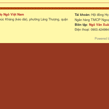
 Họ Ngô Việt Nam
Tài khoản:
Hội đồng Họ
húc Kháng (kéo dài), phường Láng Thượng, quận
Ngân hàng
TMCP Ngoại
Biên tập
:
Ngô Văn Xuâ
Điện thoại: 0903.424984
Powered 