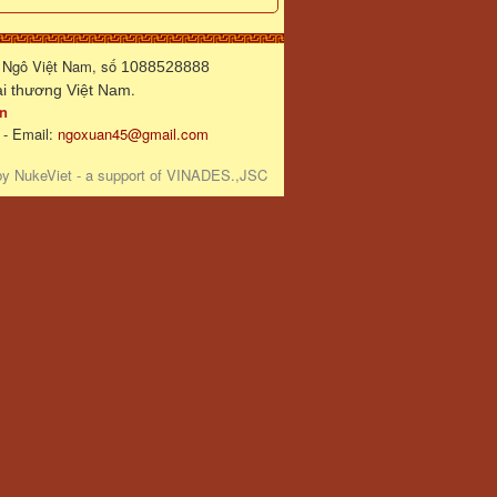
 Ngô Việt Nam, số
1088528888
.
 thương Việt Nam
n
 - Email:
ngoxuan45@gmail.com
by
NukeViet
- a support of
VINADES.,JSC