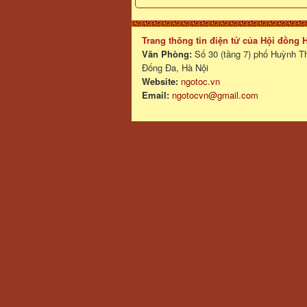
Trang thông tin điện tử của Hội đồng
Văn Phòng:
Số 30 (tầng 7) phố Huỳnh T
Đống Đa, Hà Nội
Website:
ngotoc.vn
Email:
ngotocvn@gmail.com