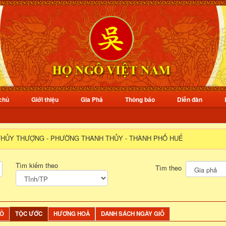
chủ
Giới thiệu
Gia Phả
Thông báo
Diễn đàn
THỦY THƯỢNG - PHƯỜNG THANH THỦY - THÀNH PHỐ HUẾ
Tìm kiếm theo
Tìm theo
ĐỒ
TỘC ƯỚC
HƯƠNG HOẢ
DANH SÁCH NGÀY GIỖ