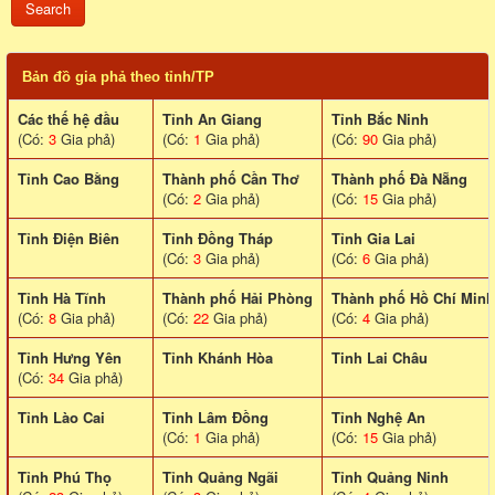
Bản đồ gia phả theo tỉnh/TP
Các thế hệ đầu
Tỉnh An Giang
Tỉnh Bắc Ninh
(Có:
3
Gia phả)
(Có:
1
Gia phả)
(Có:
90
Gia phả)
Tỉnh Cao Bằng
Thành phố Cần Thơ
Thành phố Đà Nẵng
(Có:
2
Gia phả)
(Có:
15
Gia phả)
Tỉnh Điện Biên
Tỉnh Đồng Tháp
Tỉnh Gia Lai
(Có:
3
Gia phả)
(Có:
6
Gia phả)
Tỉnh Hà Tĩnh
Thành phố Hải Phòng
Thành phố Hồ Chí Minh
(Có:
8
Gia phả)
(Có:
22
Gia phả)
(Có:
4
Gia phả)
Tỉnh Hưng Yên
Tỉnh Khánh Hòa
Tinh Lai Châu
(Có:
34
Gia phả)
Tỉnh Lào Cai
Tỉnh Lâm Đồng
Tỉnh Nghệ An
(Có:
1
Gia phả)
(Có:
15
Gia phả)
Tỉnh Phú Thọ
Tỉnh Quảng Ngãi
Tỉnh Quảng Ninh