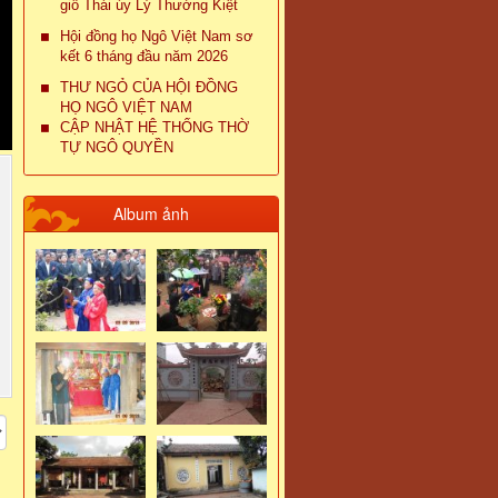
giỗ Thái úy Lý Thường Kiệt
Hội đồng họ Ngô Việt Nam sơ
kết 6 tháng đầu năm 2026
THƯ NGỎ CỦA HỘI ĐỒNG
HỌ NGÔ VIỆT NAM
CẬP NHẬT HỆ THỐNG THỜ
TỰ NGÔ QUYỀN
Album ảnh