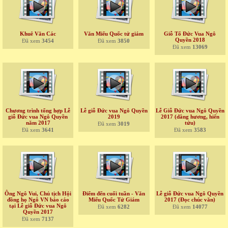
Khuê Văn Các
Văn Miếu Quốc tử giám
Giỗ Tổ Đức Vua Ngô
Quyền 2018
Đã xem
3454
Đã xem
3850
Đã xem
13069
Chương trình tổng hợp Lễ
Lễ giỗ Đức vua Ngô Quyền
Lễ Giỗ Đức vua Ngô Quyền
giỗ Đức vua Ngô Quyền
2019
2017 (dâng hương, hiến
năm 2017
tửu)
Đã xem
3019
Đã xem
3641
Đã xem
3583
Ông Ngô Vui, Chủ tịch Hội
Điểm đến cuối tuần - Văn
Lễ giỗ Đức vua Ngô Quyền
đồng họ Ngô VN báo cáo
Miếu Quốc Tử Giám
2017 (Đọc chúc văn)
tại Lễ giỗ Đức vua Ngô
Đã xem
6282
Đã xem
14077
Quyền 2017
Đã xem
7137