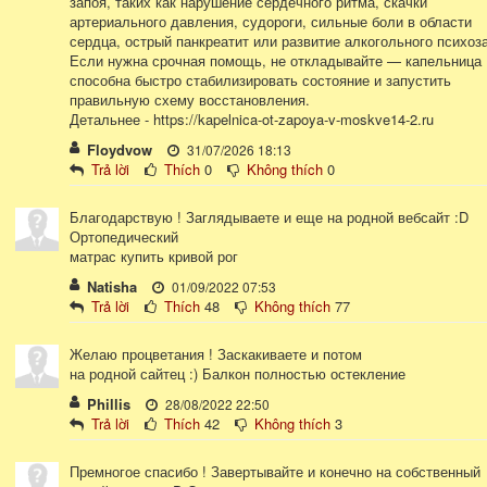
запоя, таких как нарушение сердечного ритма, скачки
артериального давления, судороги, сильные боли в области
сердца, острый панкреатит или развитие алкогольного психоза
Если нужна срочная помощь, не откладывайте — капельница
способна быстро стабилизировать состояние и запустить
правильную схему восстановления.
Детальнее - https://kapelnica-ot-zapoya-v-moskve14-2.ru
Floydvow
31/07/2026 18:13
Trả lời
Thích
0
Không thích
0
Благодарствую ! Заглядываете и еще на родной вебсайт :D
Ортопедический
матрас купить кривой рог
Natisha
01/09/2022 07:53
Trả lời
Thích
48
Không thích
77
Желаю процветания ! Заскакиваете и потом
на родной сайтец :) Балкон полностью остекление
Phillis
28/08/2022 22:50
Trả lời
Thích
42
Không thích
3
Премногое спасибо ! Завертывайте и конечно на собственный