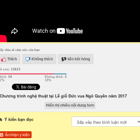
ãy chia sẻ cảm xúc của bạn
Thích
Không thích
liên kết hỏng
ã xem:
12623
hích:
14
Không thích:
3
2%
18%
Chương trình nghệ thuật tại Lễ giỗ Đức vua Ngô Quyền năm 2017
Hiển thị nhiều nội dung hơn
Ý kiến bạn đọc
Ẩn/Hiện ý kiến