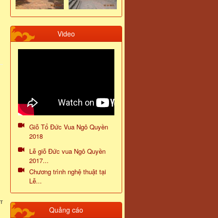
Video
Giỗ Tổ Đức Vua Ngô Quyền
2018
Lễ giỗ Đức vua Ngô Quyền
2017...
Chương trình nghệ thuật tại
Lễ...
т
Quảng cáo