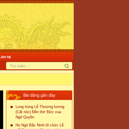
Liên hệ
Bài đăng gần đây
Long trọng Lễ Thượng lương
(Cất nóc) Đền thờ Đức vua
Ngô Quyền
Họ Ngô Bắc Ninh tổ chức Lễ