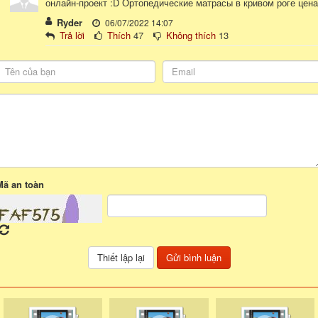
онлайн-проект :D Ортопедические матрасы в кривом роге цена
Ryder
06/07/2022 14:07
Trả lời
Thích
47
Không thích
13
Mã an toàn