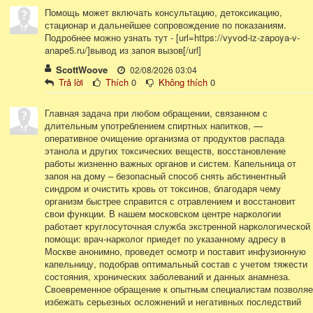
Помощь может включать консультацию, детоксикацию,
стационар и дальнейшее сопровождение по показаниям.
Подробнее можно узнать тут - [url=https://vyvod-iz-zapoya-v-
anape5.ru/]вывод из запоя вызов[/url]
ScottWoove
02/08/2026 03:04
Trả lời
Thích
0
Không thích
0
Главная задача при любом обращении, связанном с
длительным употреблением спиртных напитков, —
оперативное очищение организма от продуктов распада
этанола и других токсических веществ, восстановление
работы жизненно важных органов и систем. Капельница от
запоя на дому – безопасный способ снять абстинентный
синдром и очистить кровь от токсинов, благодаря чему
организм быстрее справится с отравлением и восстановит
свои функции. В нашем московском центре наркологии
работает круглосуточная служба экстренной наркологической
помощи: врач-нарколог приедет по указанному адресу в
Москве анонимно, проведет осмотр и поставит инфузионную
капельницу, подобрав оптимальный состав с учетом тяжести
состояния, хронических заболеваний и данных анамнеза.
Своевременное обращение к опытным специалистам позволяе
избежать серьезных осложнений и негативных последствий