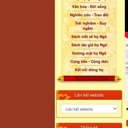
Văn hóa - Đời sống
Nghiên cứu - Trao đổi
Trải nghiệm - Suy
ngẫm
Sách viết về họ Ngô
Sách tác giả họ Ngô
H
Gương mặt họ Ngô
Cúng tiến - Công đức
Đ
Kết nối dòng họ
T
8
Liên kết website
Thống kê