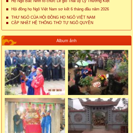
Họ Ngô Bắc Ninh tổ chức Lễ giỗ Thái úy Lý Thường Kiệt
Hội đồng họ Ngô Việt Nam sơ kết 6 tháng đầu năm 2026
THƯ NGỎ CỦA HỘI ĐỒNG HỌ NGÔ VIỆT NAM
CẬP NHẬT HỆ THỐNG THỜ TỰ NGÔ QUYỀN
Album ảnh