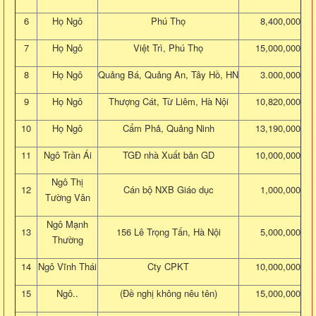
6
Họ Ngô
Phú Thọ
8,400,000
7
Họ Ngô
Việt Trì, Phú Thọ
15,000,000
8
Họ Ngô
Quảng Bá, Quảng An, Tây Hồ, HN
3.000,000
9
Họ Ngô
Thượng Cát, Từ Liêm, Hà Nội
10,820,000
10
Họ Ngô
Cẩm Phả, Quảng Ninh
13,190,000
11
Ngô Trần Ái
TGĐ nhà Xuất bản GD
10,000,000
Ngô Thị
12
Cán bộ NXB Giáo dục
1,000,000
Tường Vân
Ngô Mạnh
13
156 Lê Trọng Tấn, Hà Nội
5,000,000
Thường
14
Ngô Vĩnh Thái
Cty CPKT
10,000,000
15
Ngô..
(Đề nghị không nêu tên)
15,000,000