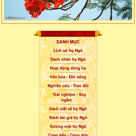
DANH MỤC
Lịch sử họ Ngô
Danh nhân họ Ngô
Hoạt động dòng họ
Văn hóa - Đời sống
Nghiên cứu - Trao đổi
Trải nghiệm - Suy
ngẫm
Sách viết về họ Ngô
Sách tác giả họ Ngô
Gương mặt họ Ngô
Cúng tiến - Công đức