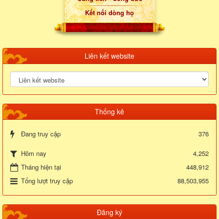
Kết nối dòng họ
Liên kết website
Thống kê
Đang truy cập
376
4,252
Hôm nay
Tháng hiện tại
448,912
Tổng lượt truy cập
88,503,955
Đăng ký