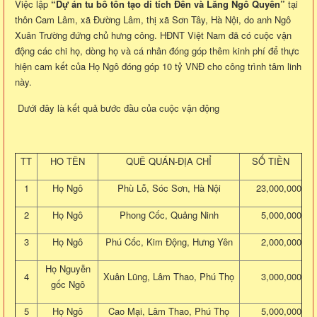
Việc lập
“Dự án tu bổ tôn tạo di tích Đền và Lăng Ngô Quyền”
tại
thôn Cam Lâm, xã Đường Lâm, thị xã Sơn Tây, Hà Nội, do anh Ngô
Xuân Trường đứng chủ hưng công. HĐNT Việt Nam đã có cuộc vận
động các chi họ, dòng họ và cá nhân đóng góp thêm kinh phí để thực
hiện cam kết của Họ Ngô đóng góp 10 tỷ VNĐ cho công trình tâm linh
này.
Dưới đây là kết quả bước đầu của cuộc vận động
TT
HO TÊN
QUÊ QUÁN-ĐỊA CHỈ
SỐ TIỀN
1
Họ Ngô
Phù Lỗ, Sóc Sơn, Hà Nội
23,000,000
2
Họ Ngô
Phong Cốc, Quảng Ninh
5,000,000
3
Họ Ngô
Phú Cốc, Kim Động, Hưng Yên
2,000,000
Họ Nguyễn
4
Xuân Lũng, Lâm Thao, Phú Thọ
3,000,000
gốc Ngô
5
Họ Ngô
Cao Mại, Lâm Thao, Phú Thọ
5,000,000