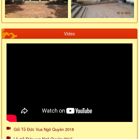
Video
Giỗ Tổ Đức Vua Ngô Quyền 2018
Lễ giỗ Đức vua Ngô Quyền 2017...