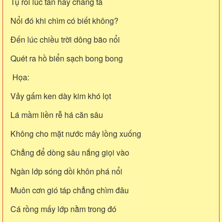
Tụ rồi lúc tán hay chăng tá
Nổi đó khi chìm có biết không?
Đến lúc chiều trời dông bão nổi
Quét ra hồ biển sạch bong bong
Họa:
Vảy gấm ken dày kim khó lọt
Lá mầm liền rễ há căn sâu
Không cho mặt nước mây lồng xuống
Chẳng để dòng sâu nắng giọi vào
Ngàn lớp sóng dồi khôn phá nổi
Muôn cơn gió táp chẳng chìm đâu
Cá rồng mấy lớp nằm trong đó