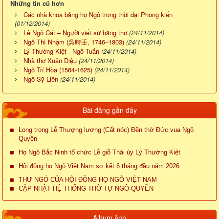
Những tin cũ hơn
Các nhà khoa bảng họ Ngô trong thời đại Phong kiến
(01/12/2014)
Lê Ngô Cát – Người viết sử bằng thơ
(24/11/2014)
Ngô Thì Nhậm (吳時壬, 1746–1803)
(24/11/2014)
Lý Thường Kiệt - Ngô Tuấn
(24/11/2014)
Nhà thơ Xuân Diệu
(24/11/2014)
Ngô Trí Hòa (1564-1625)
(24/11/2014)
Ngô Sỹ Liên
(24/11/2014)
Bài đăng gần đây
Long trọng Lễ Thượng lương (Cất nóc) Đền thờ Đức vua Ngô
Quyền
Họ Ngô Bắc Ninh tổ chức Lễ giỗ Thái úy Lý Thường Kiệt
Hội đồng họ Ngô Việt Nam sơ kết 6 tháng đầu năm 2026
THƯ NGỎ CỦA HỘI ĐỒNG HỌ NGÔ VIỆT NAM
CẬP NHẬT HỆ THỐNG THỜ TỰ NGÔ QUYỀN
Album ảnh