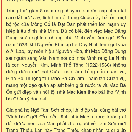
Trong thời gian 8 năm ông chuyên tâm rèn cặp nhân tài
cho đất nước ấy, tình hình ở Trung Quốc đầy bất ổn: một
bộ tộc của Mông Cổ là Đạt Đán phát triển lớn mạnh uy
hiếp triều đình nhà Minh. Dù có biết đến việc Mạc Đăng
Dung soán nghịch, nhưng nhà Minh vẫn làm ngơ. Đến
năm 1533, khi Nguyễn Kim lập Lê Duy Ninh lên ngôi vua
ở Ai Lao, lấy niên hiệu Nguyên Hòa, thì Mạc Đăng Dung
sai người sang Vân Nam nói dối nhà Minh rằng Lê Ninh
là con Nguyễn Kim. Minh Thế Tông (1522-1566) không
đừng được mới sai Cừu Loan làm Tổng đốc quân vụ,
Binh Bộ Thượng thư Mao Bá Ôn làm Tham tán Quân vụ,
mang một đạo quân áp sát biên giới nước ta và Mao Bá
Ôn gửi điệp văn hỏi tội nhà Mạc kèm theo bài thơ “Vịnh
bèo” hàm ý dọa nạt.
Gia phả họ Ngô Tam Sơn chép, khi điệp văn cùng bài thơ
“Vịnh bèo” gửi đến triều đình nhà Mạc, nhưng không ai
đối được, nên vua Mạc phải cho người về Tam Sơn mời
Trạng Thiệu. Lần này Trạng Thiệu chấp nhận ra đi giúp