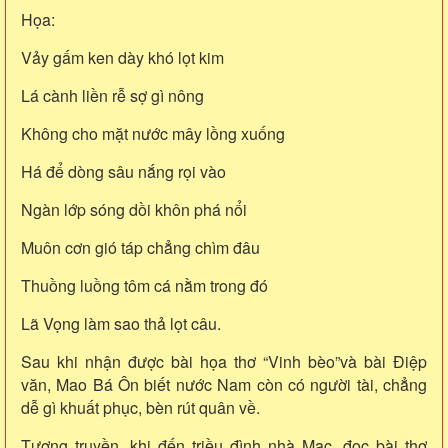
Họa:
Vảy gấm ken dày khó lọt kim
Lá cành liền rễ sợ gì nông
Không cho mặt nước mây lồng xuống
Há để dòng sâu nắng rọi vào
Ngàn lớp sóng dồi khôn phá nổi
Muôn cơn gió táp chẳng chìm đâu
Thuồng luồng tôm cá nằm trong đó
Lã Vọng làm sao thả lọt câu.
Sau khi nhận được bài họa thơ “Vinh bèo”và bài Điệp
văn, Mao Bá Ôn biết nước Nam còn có người tài, chẳng
dễ gì khuất phục, bèn rút quân về.
Tương truyền, khi đến triều đình nhà Mạc, đọc bài thơ