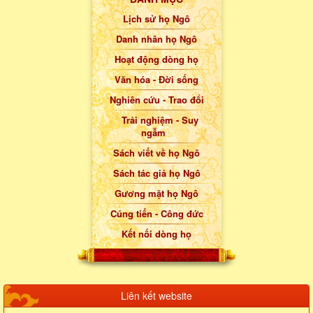
Lịch sử họ Ngô
Danh nhân họ Ngô
Hoạt động dòng họ
Văn hóa - Đời sống
Nghiên cứu - Trao đổi
Trải nghiệm - Suy
ngẫm
Sách viết về họ Ngô
Sách tác giả họ Ngô
Gương mặt họ Ngô
Cúng tiến - Công đức
Kết nối dòng họ
Liên kết website