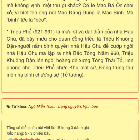
mà không vịnh một thứ gì khác? Có lẽ Mao Bá Ôn chơi
xỏ, vì biết tên ông nội Mạc Đăng Dung là Mạc Bình. Mà
“bình” tức là “bèo”.
* Triệu Phổ (921-991) là mưu sĩ và đại thần của nhà Hậu
Chu, đã bày mưu cho quan đồng triều là Triệu Khuông
Dận-người nắm binh quyền nhà Hậu Chu để cướp ngôi
nhà Hậu Chu mà lập ra nhà Bắc Tống. Năm 960, Triệu
Khuông Dận lên ngôi hoàng đế xưng Tống Thái Tổ, liền
phong cho Triệu Phổ chức Khu mật sứ, Đồng trung thư
môn hạ bình chương sự (Tể tướng).
Từ khóa:
Ngô Miễn Thiệu
,
Trạng nguyên
,
Vịnh bèo
Tổng số điểm của bài viết là: 15 trong 3 đánh giá
Xếp hạng:
5
-
3
phiếu bầu