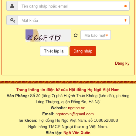
Đăng nhập
Đăng ký
Trang thông tin điện tử của Hội đồng Họ Ngô Việt Nam
Văn Phòng:
Số 30 (tầng 7) phố Huỳnh Thúc Kháng (kéo dài), phường
Láng Thượng, quận Đống Đa, Hà Nội
Website:
ngotoc.vn
Email:
ngotocvn@gmail.com
Tài khoản:
Hội đồng Họ Ngô Việt Nam, số
1088528888
Ngân hàng
.
TMCP Ngoại thương Việt Nam
Biên tập
:
Ngô Văn Xuân