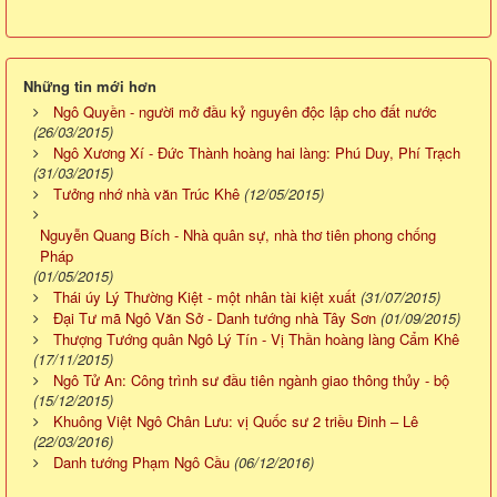
Những tin mới hơn
Ngô Quyền - người mở đầu kỷ nguyên độc lập cho đất nước
(26/03/2015)
Ngô Xương Xí - Đức Thành hoàng hai làng: Phú Duy, Phí Trạch
(31/03/2015)
Tưởng nhớ nhà văn Trúc Khê
(12/05/2015)
Nguyễn Quang Bích - Nhà quân sự, nhà thơ tiên phong chống
Pháp
(01/05/2015)
Thái úy Lý Thường Kiệt - một nhân tài kiệt xuất
(31/07/2015)
Đại Tư mã Ngô Văn Sở - Danh tướng nhà Tây Sơn
(01/09/2015)
Thượng Tướng quân Ngô Lý Tín - Vị Thần hoàng làng Cẩm Khê
(17/11/2015)
Ngô Tử An: Công trình sư đầu tiên ngành giao thông thủy - bộ
(15/12/2015)
Khuông Việt Ngô Chân Lưu: vị Quốc sư 2 triều Đinh – Lê
(22/03/2016)
Danh tướng Phạm Ngô Cầu
(06/12/2016)