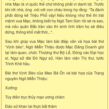
nhà Mạc là vì quốc thể chứ không phải vì danh lợi. Trước
khi rời nhà, ông .nói với con cháu trong họ rằng: “Ta đành
phải đóng kẻ Triệu Phổ vậy! Nếu không như thế thì trái
mệnh vua Mạc, không biết họ Ngô Tam Sơn rồi sẽ ra sao,
mà nếu quân Bắc tràn vào thì sinh linh trăm họ sẽ điêu
đứng, thống khổ mất thôi,..".
Sau khi giúp vua Mạc làm bài điệp văn và họa bài thơ
“Vịnh bèo”, Ngô Miễn Thiệu được Mạc Đăng Doanh giữ
lại làm quan, chức Thượng thư Bộ Lễ, Đông các Đại học
sĩ, Ngự sử đài Đô Ngự sử, Hàn lâm viện Thị thư, tước
Trình Khê hầu.
Bài thơ Vịnh Bèo của Mao Bá Ôn và bài họa của Trạng
nguyên Ngô Miễn Thiệu:
Xướng:
Tùy điền trục thủy mạo ương châm
Đáo xứ khan lai thực bất thâm