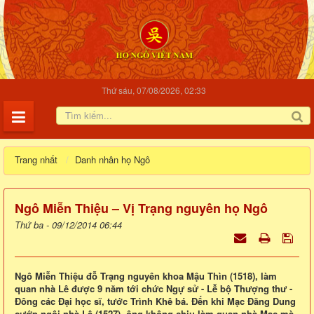
Thứ sáu, 07/08/2026, 02:33
Trang nhất
Danh nhân họ Ngô
Ngô Miễn Thiệu – Vị Trạng nguyên họ Ngô
Thứ ba - 09/12/2014 06:44
Ngô Miễn Thiệu đỗ Trạng nguyên khoa Mậu Thìn (1518), làm
quan nhà Lê được 9 năm tới chức Ngự sử - Lễ bộ Thượng thư -
Đông các Đại học sĩ, tước Trình Khê bá. Đến khi Mạc Đăng Dung
cướp ngôi nhà Lê (1527), ông không chịu làm quan nhà Mạc mà