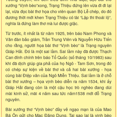
xướng “Vịnh bèo”xong, Trạng Thiệu đứng lên vừa đi đi lại
lại, vừa đọc bài thơ họa cho viên quan Bộ Lễ chép, do đó
đương thời mới khen Trạng Thiệu có tài “Lập thi thoái lộ”,
nghĩa là đứng làm thơ mà lui được giặc.
Từ trước, ít nhất là từ năm 1925, trên báo Nam Phong và
Văn đàn bảo giám, Trần Trung Viên và Nguyễn Hữu Tiến
cho rằng, người họa bài thơ “Vịnh bèo” là Trạng nguyên
Giáp Hải. Đó là một sai lầm. Sai lầm này đã được Thạch
Can đính chính trên báo Tổ Quốc (số tháng 10/1983) sau
khi đã dịch giúp gia phả của họ Ngô - Tam Sơn, trong đó
có chép sự kiện về bài thơ và cả hai bài xướng - họa
cùng bài Điệp văn của Ngô Miễn Thiệu. Sai lầm là ở chỗ
bài thơ xướng – họa vịnh bèo diễn ra năm 1534, khi ấy
Giáp Hải đang còn là một cậu học trò nghèo đang dùi
mài kinh sử, mãi 4 năm sau tức năm1538 mới đỗ Trạng
nguyên.
Bài xướng thơ “Vịnh bèo” đầy vẻ ngạo mạn là của Mao
Bá Ôn gửi cho Mạc Đăng Dung. Tại sao lại là vịnh bèo