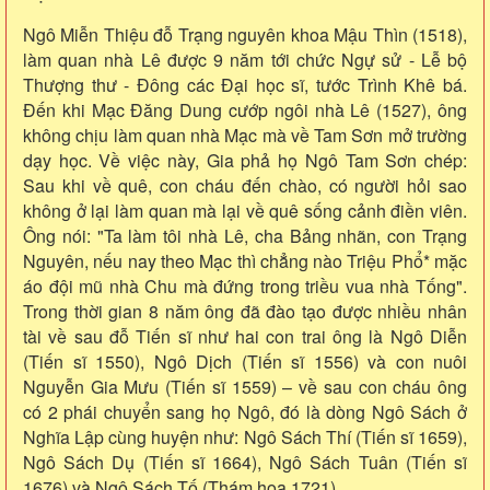
Ngô Miễn Thiệu đỗ Trạng nguyên khoa Mậu Thìn (1518),
làm quan nhà Lê được 9 năm tới chức Ngự sử - Lễ bộ
Thượng thư - Đông các Đại học sĩ, tước Trình Khê bá.
Đến khi Mạc Đăng Dung cướp ngôi nhà Lê (1527), ông
không chịu làm quan nhà Mạc mà về Tam Sơn mở trường
dạy học. Về việc này, Gia phả họ Ngô Tam Sơn chép:
Sau khi về quê, con cháu đến chào, có người hỏi sao
không ở lại làm quan mà lại về quê sống cảnh điền viên.
Ông nói: "Ta làm tôi nhà Lê, cha Bảng nhãn, con Trạng
Nguyên, nếu nay theo Mạc thì chẳng nào Triệu Phổ* mặc
áo đội mũ nhà Chu mà đứng trong triều vua nhà Tống".
Trong thời gian 8 năm ông đã đào tạo được nhiều nhân
tài về sau đỗ Tiến sĩ như hai con trai ông là Ngô Diễn
(Tiến sĩ 1550), Ngô Dịch (Tiến sĩ 1556) và con nuôi
Nguyễn Gia Mưu (Tiến sĩ 1559) – về sau con cháu ông
có 2 phái chuyển sang họ Ngô, đó là dòng Ngô Sách ở
Nghĩa Lập cùng huyện như: Ngô Sách Thí (Tiến sĩ 1659),
Ngô Sách Dụ (Tiến sĩ 1664), Ngô Sách Tuân (Tiến sĩ
1676) và Ngô Sách Tố (Thám hoa 1721).