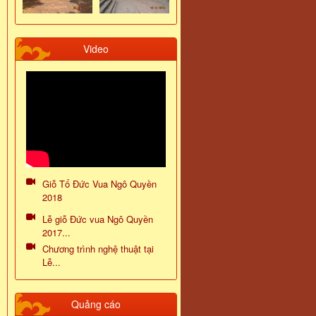
Video
Giỗ Tổ Đức Vua Ngô Quyền
2018
Lễ giỗ Đức vua Ngô Quyền
2017...
Chương trình nghệ thuật tại
Lễ...
Quảng cáo