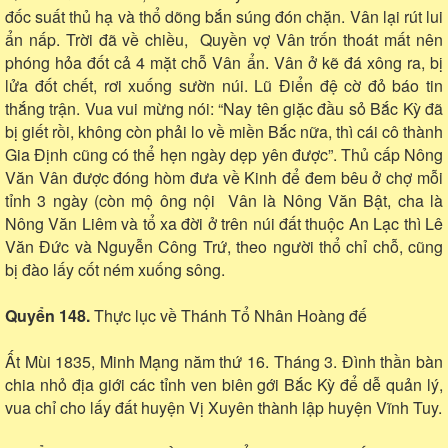
đốc suất thủ hạ và thổ dõng bắn súng đón chặn. Vân lại rút lui
ẩn nấp. Trời đã về chiều, Quyền vợ Vân trốn thoát mất nên
phóng hỏa đốt cả 4 mặt chỗ Vân ẩn. Vân ở kẽ đá xông ra, bị
lửa đốt chết, rơi xuống sườn núi. Lũ Điển đệ cờ đỏ báo tin
thắng trận. Vua vui mừng nói: “Nay tên giặc đầu sỏ Bắc Kỳ đã
bị giết rồi, không còn phải lo về miền Bắc nữa, thì cái cô thành
Gia Định cũng có thể hẹn ngày dẹp yên được”. Thủ cấp Nông
Văn Vân được đóng hòm đưa về Kinh để đem bêu ở chợ mỗi
tỉnh 3 ngày (còn mộ ông nội Vân là Nông Văn Bật, cha là
Nông Văn Liêm và tổ xa đời ở trên núi đất thuộc An Lạc thì Lê
Văn Đức và Nguyễn Công Trứ, theo người thổ chỉ chỗ, cũng
bị đào lấy cốt ném xuống sông.
Quyển 148.
Thực lục về Thánh Tổ Nhân Hoàng đế
Ất Mùi 1835, Minh Mạng năm thứ 16. Tháng 3. Đình thần bàn
chia nhỏ địa giới các tỉnh ven biên gới Bắc Kỳ để dễ quản lý,
vua chỉ cho lấy đất huyện Vị Xuyên thành lập huyện Vĩnh Tuy.