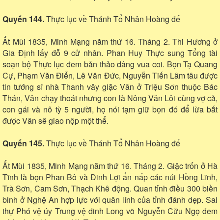
Quyển 144.
Thực lục về Thánh Tổ Nhân Hoàng đế
Ất Mùi 1835, Minh Mạng năm thứ 16. Tháng 2. Thi Hương ở
Gia Định lấy đỗ 9 cử nhân. Phan Huy Thực sung Tổng tài
soạn bộ Thực lục đem bản thảo dâng vua coi. Bọn Tạ Quang
Cự, Phạm Văn Điển, Lê Văn Đức, Nguyễn Tiến Lâm tâu được
tin tướng sĩ nhà Thanh vây giặc Vân ở Triệu Sơn thuộc Bác
Thán, Vân chạy thoát nhưng con là Nông Văn Lôi cùng vợ cả,
con gái và nô tỳ 5 người, họ nói tạm giữ bọn đó để lừa bắt
được Vân sẽ giao nộp một thể.
Quyển 145.
Thực lục về Thánh Tổ Nhân Hoàng đế
Ất Mùi 1835, Minh Mạng năm thứ 16. Tháng 2. Giặc trốn ở Hà
Tĩnh là bọn Phan Bô và Đinh Lợi ẩn nấp các núi Hồng Lĩnh,
Trà Sơn, Cam Sơn, Thạch Khê động. Quan tỉnh điều 300 biền
binh ở Nghệ An hợp lực với quân lính của tỉnh đánh dẹp. Sai
thự Phó vệ úy Trung vệ dinh Long võ Nguyễn Cửu Ngọ đem