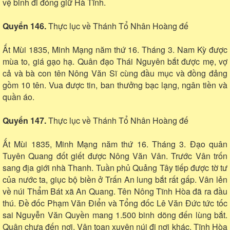
vệ binh đi đóng giữ Hà Tĩnh.
Quyển 146.
Thực lục về Thánh Tổ Nhân Hoàng đế
Ất Mùi 1835, Minh Mạng năm thứ 16. Tháng 3. Nam Kỳ được
mùa to, giá gạo hạ. Quân đạo Thái Nguyên bắt được mẹ, vợ
cả và bà con tên Nông Văn Sĩ cùng đầu mục và đồng đảng
gồm 10 tên. Vua được tin, ban thưởng bạc lạng, ngân tiền và
quần áo.
Quyển 147.
Thực lục về Thánh Tổ Nhân Hoàng đế
Ất Mùi 1835, Minh Mạng năm thứ 16. Tháng 3. Đạo quân
Tuyên Quang đốt giết được Nông Văn Vân. Trước Vân trốn
sang địa giới nhà Thanh. Tuần phủ Quảng Tây tiếp được tờ tư
của nước ta, giục bộ biền ở Trấn An lung bắt rất gấp. Vân lẻn
về núi Thẩm Bát xã An Quang. Tên Nông Tĩnh Hòa đã ra đầu
thú. Đề đốc Phạm Văn Điển và Tổng đốc Lê Văn Đức tức tốc
sai Nguyễn Văn Quyền mang 1.500 binh dõng đến lùng bắt.
Quân chưa đến nơi, Vân toan xuyên núi đi nơi khác. Tĩnh Hòa