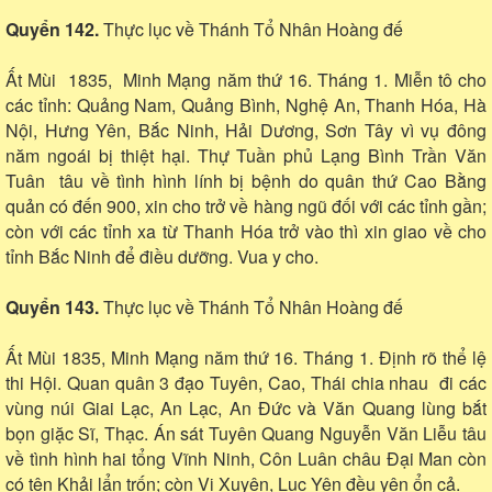
Quyển 142.
Thực lục về Thánh Tổ Nhân Hoàng đế
Ất Mùi 1835, Minh Mạng năm thứ 16. Tháng 1. Miễn tô cho
các tỉnh: Quảng Nam, Quảng Bình, Nghệ An, Thanh Hóa, Hà
Nội, Hưng Yên, Bắc Ninh, Hải Dương, Sơn Tây vì vụ đông
năm ngoái bị thiệt hại. Thự Tuần phủ Lạng Bình Trần Văn
Tuân tâu về tình hình lính bị bệnh do quân thứ Cao Bằng
quản có đến 900, xin cho trở về hàng ngũ đối với các tỉnh gần;
còn với các tỉnh xa từ Thanh Hóa trở vào thì xin giao về cho
tỉnh Bắc Ninh để điều dưỡng. Vua y cho.
Quyển 143.
Thực lục về Thánh Tổ Nhân Hoàng đế
Ất Mùi 1835, Minh Mạng năm thứ 16. Tháng 1. Định rõ thể lệ
thi Hội. Quan quân 3 đạo Tuyên, Cao, Thái chia nhau đi các
vùng núi Giai Lạc, An Lạc, An Đức và Văn Quang lùng bắt
bọn giặc Sĩ, Thạc. Án sát Tuyên Quang Nguyễn Văn Liễu tâu
về tình hình hai tổng Vĩnh Ninh, Côn Luân châu Đại Man còn
có tên Khải lẩn trốn; còn Vị Xuyên, Lục Yên đều yên ổn cả.