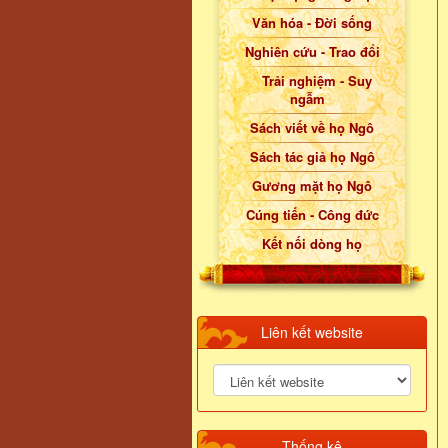
Văn hóa - Đời sống
Nghiên cứu - Trao đổi
Trải nghiệm - Suy
ngẫm
Sách viết về họ Ngô
Sách tác giả họ Ngô
Gương mặt họ Ngô
Cúng tiến - Công đức
Kết nối dòng họ
Liên kết website
Thống kê