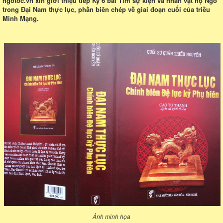
ngotoc.vn xin giới thiệu tiếp Kỳ 6 bài Tìm sự kiện và nhân vật họ Ngô
trong Đại Nam thực lục, phần biên chép về giai đoạn cuối của triều
Minh Mạng.
Ảnh minh họa