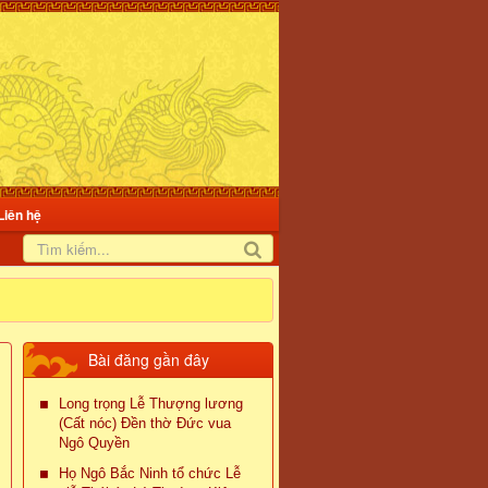
Liên hệ
Bài đăng gần đây
Long trọng Lễ Thượng lương
(Cất nóc) Đền thờ Đức vua
Ngô Quyền
Họ Ngô Bắc Ninh tổ chức Lễ