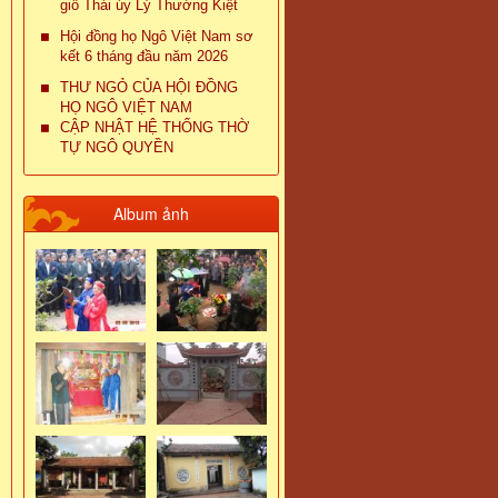
giỗ Thái úy Lý Thường Kiệt
Hội đồng họ Ngô Việt Nam sơ
kết 6 tháng đầu năm 2026
THƯ NGỎ CỦA HỘI ĐỒNG
HỌ NGÔ VIỆT NAM
CẬP NHẬT HỆ THỐNG THỜ
TỰ NGÔ QUYỀN
Album ảnh