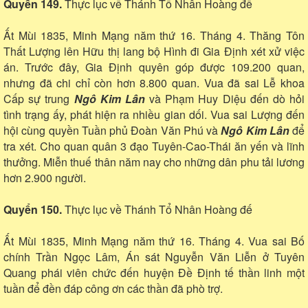
Quyển 149.
Thực lục về Thánh Tổ Nhân Hoàng đế
Ất Mùi 1835, Minh Mạng năm thứ 16. Tháng 4. Thăng Tôn
Thất Lượng lên Hữu thị lang bộ Hình đi Gia Định xét xử việc
án. Trước đây, Gia Định quyên góp được 109.200 quan,
nhưng đã chi chỉ còn hơn 8.800 quan. Vua đã sai Lễ khoa
Cấp sự trung
Ngô Kim Lân
và Phạm Huy Diệu đến dò hỏi
tình trạng ấy, phát hiện ra nhiều gian dối. Vua sai Lượng đến
hội cùng quyền Tuần phủ Đoàn Văn Phú và
Ngô Kim Lân
để
tra xét. Cho quan quân 3 đạo Tuyên-Cao-Thái ăn yến và lĩnh
thưởng. Miễn thuế thân năm nay cho những dân phu tải lương
hơn 2.900 người.
Quyển 150.
Thực lục về Thánh Tổ Nhân Hoàng đế
Ất Mùi 1835, Minh Mạng năm thứ 16. Tháng 4. Vua sai Bố
chính Trần Ngọc Lâm, Án sát Nguyễn Văn Liễn ở Tuyên
Quang phái viên chức đến huyện Đề Định tế thần linh một
tuần để đền đáp công ơn các thần đã phò trợ.