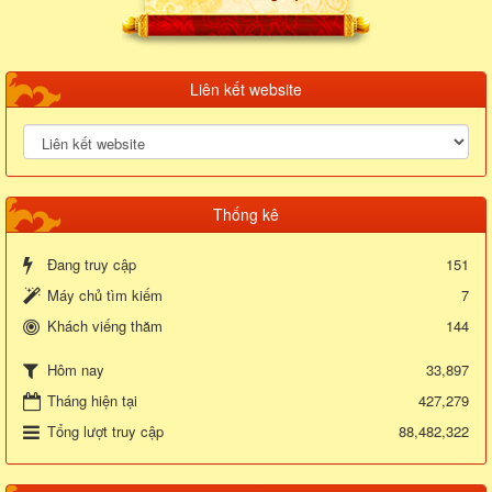
Liên kết website
Thống kê
Đang truy cập
151
Máy chủ tìm kiếm
7
Khách viếng thăm
144
33,897
Hôm nay
Tháng hiện tại
427,279
Tổng lượt truy cập
88,482,322