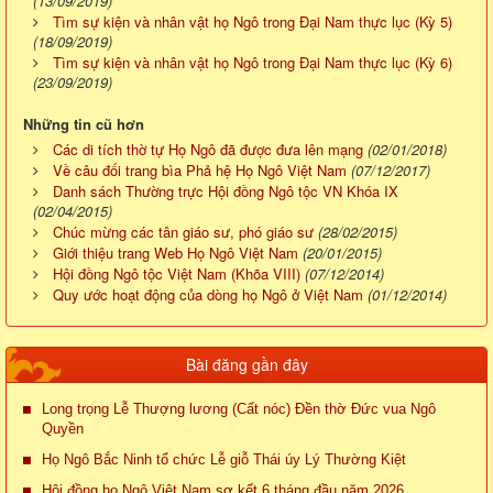
(13/09/2019)
Tìm sự kiện và nhân vật họ Ngô trong Đại Nam thực lục (Kỳ 5)
(18/09/2019)
Tìm sự kiện và nhân vật họ Ngô trong Đại Nam thực lục (Kỳ 6)
(23/09/2019)
Những tin cũ hơn
Các di tích thờ tự Họ Ngô đã được đưa lên mạng
(02/01/2018)
Về câu đối trang bìa Phả hệ Họ Ngô Việt Nam
(07/12/2017)
Danh sách Thường trực Hội đồng Ngô tộc VN Khóa IX
(02/04/2015)
Chúc mừng các tân giáo sư, phó giáo sư
(28/02/2015)
Giới thiệu trang Web Họ Ngô Việt Nam
(20/01/2015)
Hội đồng Ngô tộc Việt Nam (Khõa VIII)
(07/12/2014)
Quy ước hoạt động của dòng họ Ngô ở Việt Nam
(01/12/2014)
Bài đăng gần đây
Long trọng Lễ Thượng lương (Cất nóc) Đền thờ Đức vua Ngô
Quyền
Họ Ngô Bắc Ninh tổ chức Lễ giỗ Thái úy Lý Thường Kiệt
Hội đồng họ Ngô Việt Nam sơ kết 6 tháng đầu năm 2026