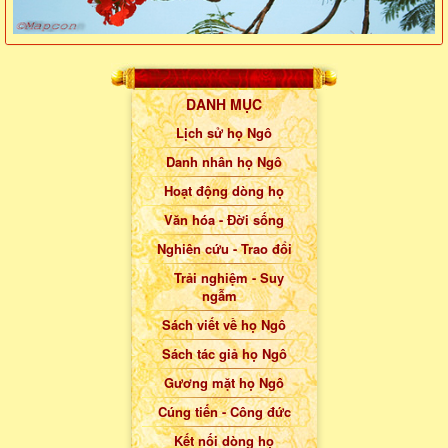
DANH MỤC
Lịch sử họ Ngô
Danh nhân họ Ngô
Hoạt động dòng họ
Văn hóa - Đời sống
Nghiên cứu - Trao đổi
Trải nghiệm - Suy
ngẫm
Sách viết về họ Ngô
Sách tác giả họ Ngô
Gương mặt họ Ngô
Cúng tiến - Công đức
Kết nối dòng họ