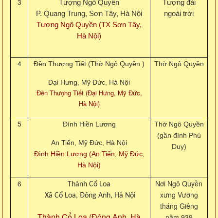
3
Tượng Ngô Quyền
Tượng đài
P. Quang Trung, Sơn Tây, Hà Nội
ngoài trời
Tượng Ngô Quyền (TX Sơn Tây,
Hà Nội)
4
Đền Thượng Tiết (Thờ Ngô Quyền )
Thờ Ngô Quyền
Đại Hưng, Mỹ Đức, Hà Nội
Đền Thượng Tiết (Đại Hưng, Mỹ Đức,
Hà Nội)
5
Đình Hiền Lương
Thờ Ngô Quyền
(gần đình Phú
An Tiến, Mỹ Đức, Hà Nội
Duy)
Đình Hiền Lương (An Tiến, Mỹ Đức,
Hà Nội)
6
Nơi Ngô Quyền
Thành Cổ Loa
xưng Vương
Xã Cổ Loa, Đông Anh,
Hà Nội
tháng Giêng
Thành Cổ Loa (Đông Anh, Hà
năm 939