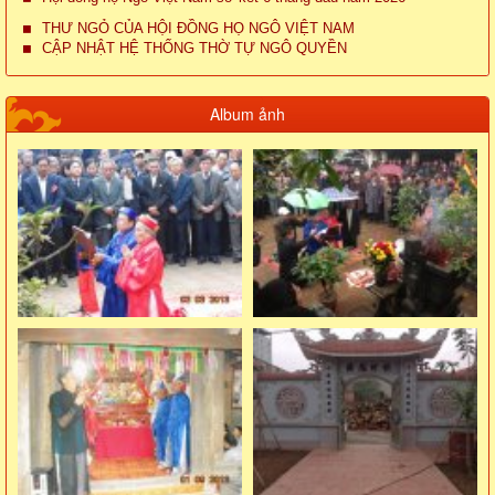
THƯ NGỎ CỦA HỘI ĐỒNG HỌ NGÔ VIỆT NAM
CẬP NHẬT HỆ THỐNG THỜ TỰ NGÔ QUYỀN
Album ảnh