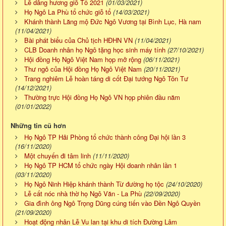
Lễ dâng hương giỗ Tổ 2021
(01/03/2021)
Họ Ngô La Phù tổ chức giỗ tổ
(14/03/2021)
Khánh thành Lăng mộ Đức Ngô Vương tại Bình Lục, Hà nam
(11/04/2021)
Bài phát biểu của Chủ tịch HĐHN VN
(11/04/2021)
CLB Doanh nhân họ Ngô tặng học sinh máy tính
(27/10/2021)
Hội đồng Họ Ngô Việt Nam họp mở rộng
(06/11/2021)
Thư ngỏ của Hội đồng Họ Ngô Việt Nam
(20/11/2021)
Trang nghiêm Lễ hoàn táng di cốt Đại tướng Ngô Tôn Tư
(14/12/2021)
Thường trực Hội đồng Họ Ngô VN họp phiên đầu năm
(01/01/2022)
Những tin cũ hơn
Họ Ngô TP Hải Phòng tổ chức thành công Đại hội lần 3
(16/11/2020)
Một chuyến đi tâm linh
(11/11/2020)
Họ Ngô TP HCM tổ chức ngày Hội doanh nhân lần 1
(03/11/2020)
Họ Ngô Ninh Hiệp khánh thành Từ đường họ tộc
(24/10/2020)
Lễ cất nóc nhà thờ họ Ngô Văn - La Phù
(22/09/2020)
Gia đình ông Ngô Trọng Dũng cúng tiến vào Đền Ngô Quyền
(21/09/2020)
Hoạt động nhân Lễ Vu lan tại khu di tích Đường Lâm