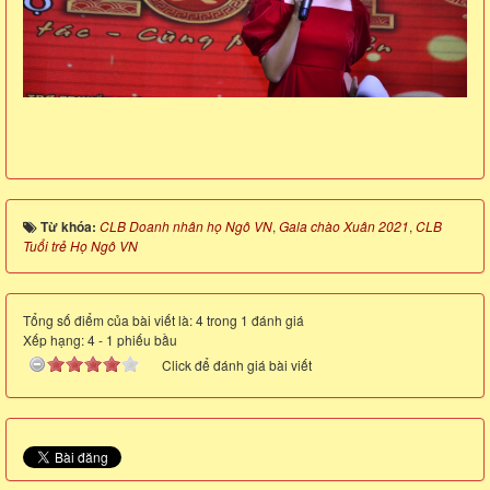
Từ khóa:
CLB Doanh nhân họ Ngô VN
,
Gala chào Xuân 2021
,
CLB
Tuổi trẻ Họ Ngô VN
Tổng số điểm của bài viết là: 4 trong 1 đánh giá
Xếp hạng:
4
-
1
phiếu bầu
Click để đánh giá bài viết