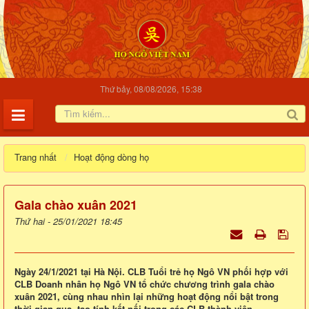
Thứ bảy, 08/08/2026, 15:38
Trang nhất
Hoạt động dòng họ
Gala chào xuân 2021
Thứ hai - 25/01/2021 18:45
Ngày 24/1/2021 tại Hà Nội. CLB Tuổi trẻ họ Ngô VN phối hợp với
CLB Doanh nhân họ Ngô VN tổ chức chương trình gala chào
xuân 2021, cùng nhau nhìn lại những hoạt động nổi bật trong
thời gian qua, tạo tính kết nối trong các CLB thành viên.