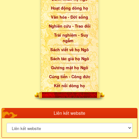
Hoạt động dòng họ
Văn hóa - Đời sống
Nghiên cứu - Trao đổi
Trải nghiệm - Suy
ngẫm
Sách viết về họ Ngô
Sách tác giả họ Ngô
Gương mặt họ Ngô
Cúng tiến - Công đức
Kết nối dòng họ
Liên kết website