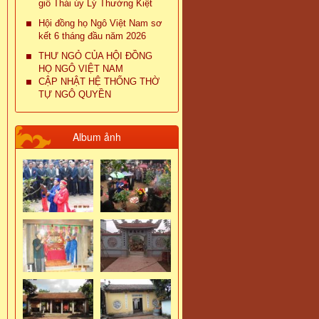
giỗ Thái úy Lý Thường Kiệt
Hội đồng họ Ngô Việt Nam sơ
kết 6 tháng đầu năm 2026
THƯ NGỎ CỦA HỘI ĐỒNG
HỌ NGÔ VIỆT NAM
CẬP NHẬT HỆ THỐNG THỜ
TỰ NGÔ QUYỀN
Album ảnh