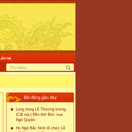
Liên hệ
Bài đăng gần đây
Long trọng Lễ Thượng lương
(Cất nóc) Đền thờ Đức vua
Ngô Quyền
Họ Ngô Bắc Ninh tổ chức Lễ