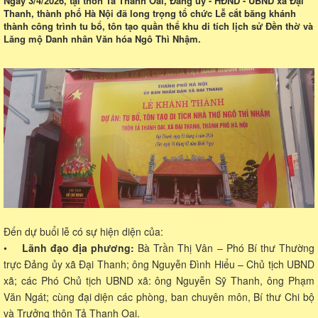
Ngày 3/4/2026, tại thôn Tả Thanh Oai, Đảng ủy - HĐND - UBND xã Đại
Thanh, thành phố Hà Nội đã long trọng tổ chức Lễ cắt băng khánh
thành công trình tu bổ, tôn tạo quần thể khu di tích lịch sử Đền thờ và
Lăng mộ Danh nhân Văn hóa Ngô Thì Nhậm.
Đến dự buổi lễ có sự hiện diện của:
•
Lãnh đạo địa phương:
Bà Trần Thị Vân – Phó Bí thư Thường
trực Đảng ủy xã Đại Thanh; ông Nguyễn Đình Hiểu – Chủ tịch UBND
xã; các Phó Chủ tịch UBND xã: ông Nguyễn Sỹ Thanh, ông Phạm
Văn Ngát; cùng đại diện các phòng, ban chuyên môn, Bí thư Chi bộ
và Trưởng thôn Tả Thanh Oai.