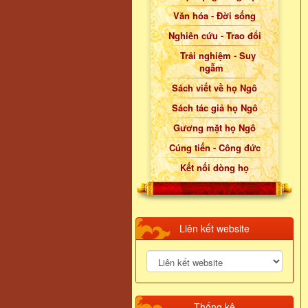
Văn hóa - Đời sống
Nghiên cứu - Trao đổi
Trải nghiệm - Suy
ngẫm
Sách viết về họ Ngô
Sách tác giả họ Ngô
Gương mặt họ Ngô
Cúng tiến - Công đức
Kết nối dòng họ
Liên kết website
Thống kê