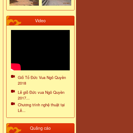
Video
Giỗ Tổ Đức Vua Ngô Quyền
2018
Lễ giỗ Đức vua Ngô Quyền
2017...
Chương trình nghệ thuật tại
Lễ...
Quảng cáo