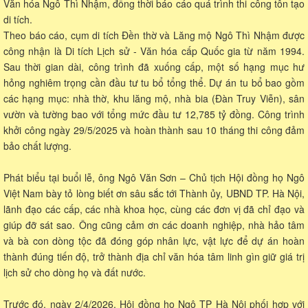
Văn hóa Ngô Thì Nhậm, đồng thời báo cáo quá trình thi công tôn tạo
di tích.
Theo báo cáo, cụm di tích Đền thờ và Lăng mộ Ngô Thì Nhậm được
công nhận là Di tích Lịch sử - Văn hóa cấp Quốc gia từ năm 1994.
Sau thời gian dài, công trình đã xuống cấp, một số hạng mục hư
hỏng nghiêm trọng cần đầu tư tu bổ tổng thể. Dự án tu bổ bao gồm
các hạng mục: nhà thờ, khu lăng mộ, nhà bia (Đàn Truy Viễn), sân
vườn và tường bao với tổng mức đầu tư 12,785 tỷ đồng. Công trình
khởi công ngày 29/5/2025 và hoàn thành sau 10 tháng thi công đảm
bảo chất lượng.
Phát biểu tại buổi lễ, ông Ngô Văn Sơn – Chủ tịch Hội đồng họ Ngô
Việt Nam bày tỏ lòng biết ơn sâu sắc tới Thành ủy, UBND TP. Hà Nội,
lãnh đạo các cấp, các nhà khoa học, cùng các đơn vị đã chỉ đạo và
giúp đỡ sát sao. Ông cũng cảm ơn các doanh nghiệp, nhà hảo tâm
và bà con dòng tộc đã đóng góp nhân lực, vật lực để dự án hoàn
thành đúng tiến độ, trở thành địa chỉ văn hóa tâm linh gìn giữ giá trị
lịch sử cho dòng họ và đất nước.
Trước đó, ngày 2/4/2026, Hội đồng họ Ngô TP Hà Nội phối hợp với