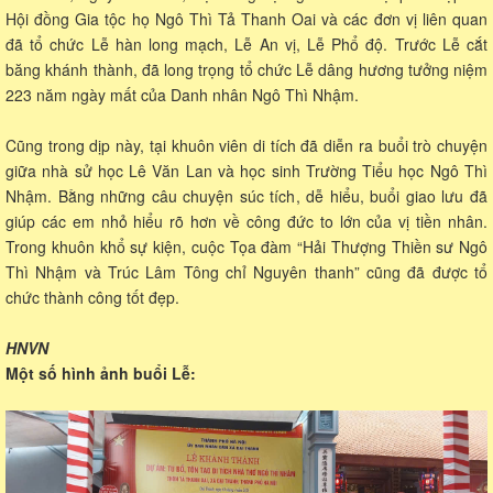
Hội đồng Gia tộc họ Ngô Thì Tả Thanh Oai và các đơn vị liên quan
đã tổ chức Lễ hàn long mạch, Lễ An vị, Lễ Phổ độ. Trước Lễ cắt
băng khánh thành, đã long trọng tổ chức Lễ dâng hương tưởng niệm
223 năm ngày mất của Danh nhân Ngô Thì Nhậm.
Cũng trong dịp này, tại khuôn viên di tích đã diễn ra buổi trò chuyện
giữa nhà sử học Lê Văn Lan và học sinh Trường Tiểu học Ngô Thì
Nhậm. Bằng những câu chuyện súc tích, dễ hiểu, buổi giao lưu đã
giúp các em nhỏ hiểu rõ hơn về công đức to lớn của vị tiền nhân.
Trong khuôn khổ sự kiện, cuộc Tọa đàm “Hải Thượng Thiền sư Ngô
Thì Nhậm và Trúc Lâm Tông chỉ Nguyên thanh” cũng đã được tổ
chức thành công tốt đẹp.
HNVN
Một số hình ảnh buổi Lễ: