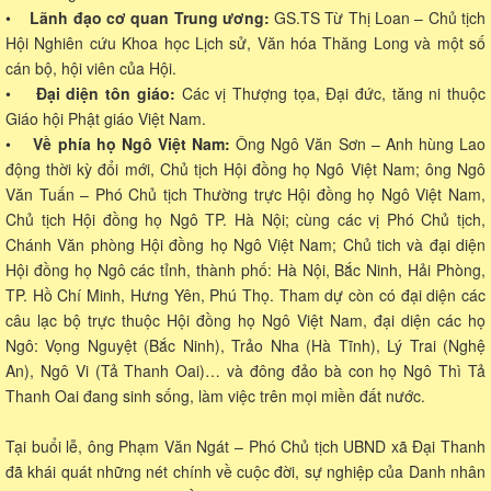
•
Lãnh đạo cơ quan Trung ương:
GS.TS Từ Thị Loan – Chủ tịch
Hội Nghiên cứu Khoa học Lịch sử, Văn hóa Thăng Long và một số
cán bộ, hội viên của Hội.
•
Đại diện tôn giáo:
Các vị Thượng tọa, Đại đức, tăng ni thuộc
Giáo hội Phật giáo Việt Nam.
•
Về phía họ Ngô Việt Nam:
Ông Ngô Văn Sơn – Anh hùng Lao
động thời kỳ đổi mới, Chủ tịch Hội đồng họ Ngô Việt Nam; ông Ngô
Văn Tuấn – Phó Chủ tịch Thường trực Hội đồng họ Ngô Việt Nam,
Chủ tịch Hội đồng họ Ngô TP. Hà Nội; cùng các vị Phó Chủ tịch,
Chánh Văn phòng Hội đồng họ Ngô Việt Nam; Chủ tich và đại diện
Hội đồng họ Ngô các tỉnh, thành phố: Hà Nội, Bắc Ninh, Hải Phòng,
TP. Hồ Chí Minh, Hưng Yên, Phú Thọ. Tham dự còn có đại diện các
câu lạc bộ trực thuộc Hội đồng họ Ngô Việt Nam, đại diện các họ
Ngô: Vọng Nguyệt (Bắc Ninh), Trảo Nha (Hà Tĩnh), Lý Trai (Nghệ
An), Ngô Vi (Tả Thanh Oai)… và đông đảo bà con họ Ngô Thì Tả
Thanh Oai đang sinh sống, làm việc trên mọi miền đất nước.
Tại buổi lễ, ông Phạm Văn Ngát – Phó Chủ tịch UBND xã Đại Thanh
đã khái quát những nét chính về cuộc đời, sự nghiệp của Danh nhân