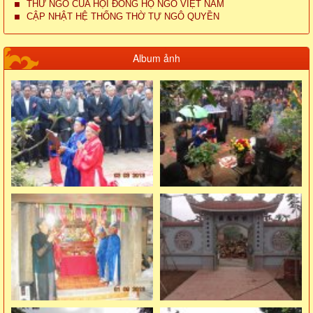
THƯ NGỎ CỦA HỘI ĐỒNG HỌ NGÔ VIỆT NAM
CẬP NHẬT HỆ THỐNG THỜ TỰ NGÔ QUYỀN
Album ảnh