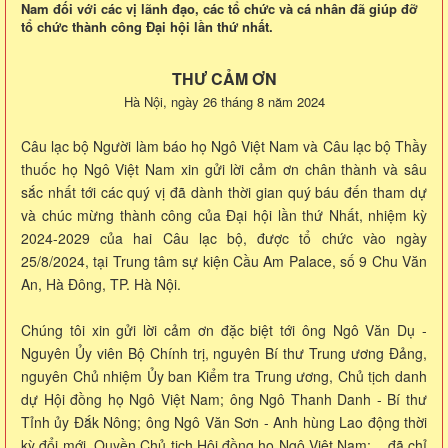
Nam đối với các vị lãnh đạo, các tổ chức và cá nhân đã giúp đỡ
tổ chức thành công Đại hội lần thứ nhất.
THƯ CẢM ƠN
Hà Nội, ngày 26 tháng 8 năm 2024
Câu lạc bộ Người làm báo họ Ngô Việt Nam và Câu lạc bộ Thầy
thuốc họ Ngô Việt Nam xin gửi lời cảm ơn chân thành và sâu
sắc nhất tới các quý vị đã dành thời gian quý báu đến tham dự
và chúc mừng thành công của Đại hội lần thứ Nhất, nhiệm kỳ
2024-2029 của hai Câu lạc bộ, được tổ chức vào ngày
25/8/2024, tại Trung tâm sự kiện Cầu Am Palace, số 9 Chu Văn
An, Hà Đông, TP. Hà Nội.
Chúng tôi xin gửi lời cảm ơn đặc biệt tới ông Ngô Văn Dụ -
Nguyên Ủy viên Bộ Chính trị, nguyên Bí thư Trung ương Đảng,
nguyên Chủ nhiệm Ủy ban Kiểm tra Trung ương, Chủ tịch danh
dự Hội đồng họ Ngô Việt Nam; ông Ngô Thanh Danh - Bí thư
Tỉnh ủy Đắk Nông; ông Ngô Văn Sơn - Anh hùng Lao động thời
kỳ đổi mới, Quyền Chủ tịch Hội đồng họ Ngô Việt Nam;... đã chỉ