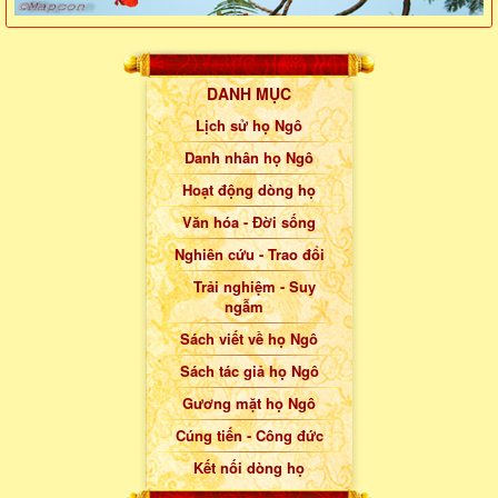
DANH MỤC
Lịch sử họ Ngô
Danh nhân họ Ngô
Hoạt động dòng họ
Văn hóa - Đời sống
Nghiên cứu - Trao đổi
Trải nghiệm - Suy
ngẫm
Sách viết về họ Ngô
Sách tác giả họ Ngô
Gương mặt họ Ngô
Cúng tiến - Công đức
Kết nối dòng họ